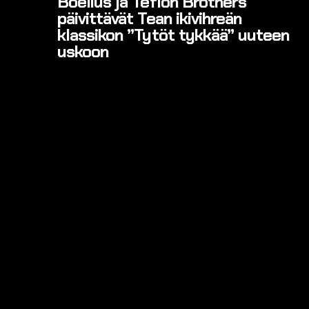
Boelius ja Teflon Brothers
päivittävät Tean ikivihreän
klassikon ”Tytöt tykkää” uuteen
uskoon