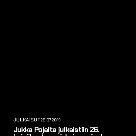
JULKAISUT
28.07.2019
Jukka Pojalta julkaistiin 26.