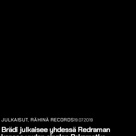
JULKAISUT
RÄHINÄ RECORDS
19.07.2019
Brädi julkaisee yhdessä Redraman