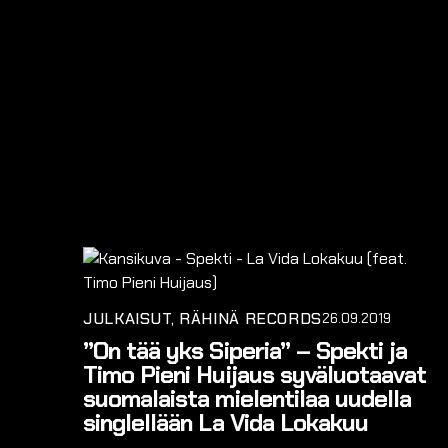
JULKAISUT
RÄHINÄ RECORDS
26.09.2019
”On tää yks Siperia” – Spekti ja
Timo Pieni Huijaus syväluotaavat
suomalaista mielentilaa uudella
singlellään La Vida Lokakuu