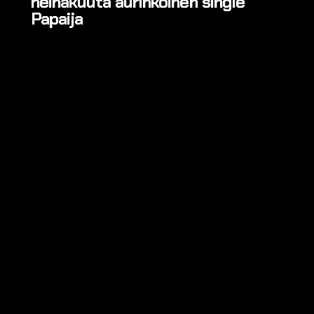
heinäkuuta aurinkoinen single
Papaija