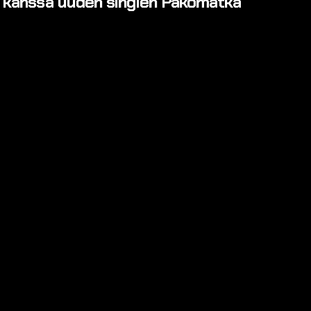
kanssa uuden singlen Pakomatka