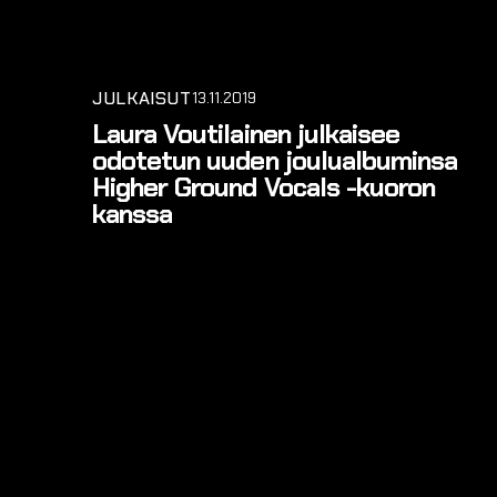
JULKAISUT
13.11.2019
Laura Voutilainen julkaisee
odotetun uuden joulualbuminsa
Higher Ground Vocals -kuoron
kanssa