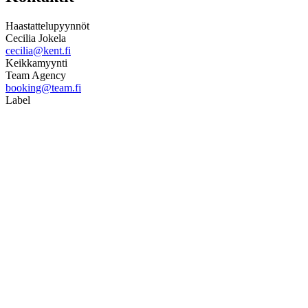
Haastattelupyynnöt
Cecilia Jokela
cecilia@kent.fi
Keikkamyynti
Team Agency
booking@team.fi
Label