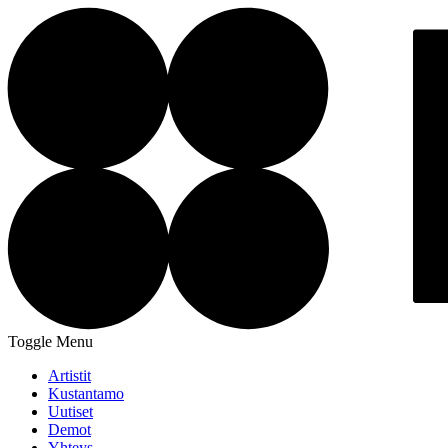
Toggle Menu
Artistit
Kustantamo
Uutiset
Demot
Yhteys