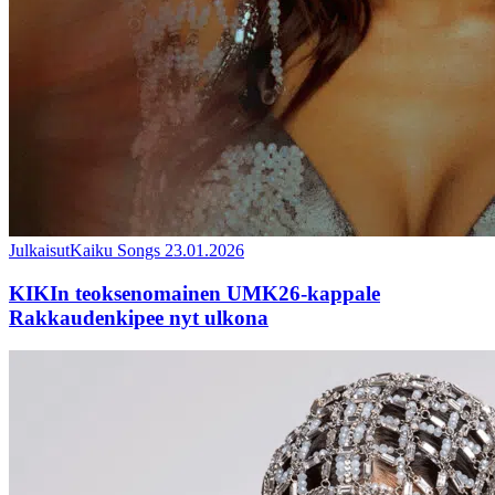
Julkaisut
Kaiku Songs
23.01.2026
KIKIn teoksenomainen UMK26-kappale
Rakkaudenkipee nyt ulkona