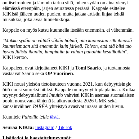
on itseironinen ja lämmin tarina siitä, miten sydän on aina vienyt
elämässä eteenpäin, järjen seuratessa perässä. Kappale esittelee
KIKIstä jälleen uuden puolen, mutta jatkaa artistin linjaa tehdä
musiikkia, joka avaa tunnelukkoja.
Kappale on myös kutsu kuunnella itseään enemmän, ei vähemmän.
”
Vaikka sydän on välillä vähän hölmö, niin kannustan silti ihmisiä
kuuntelemaan sitä enemmän kuin järkeä. Toivon, että tää biisi tuo
hyvää fiilistä ihaniin, lämpimiin ja vähän pahoihin kesäiltoihin
”,
KIKI kertoo.
Kappaleen ovat kirjoittaneet KIKI ja
Tomi Saario
, ja tuotannosta
vastaavat Saario sekä
OP Vuorinen
.
KIKI nousi yleisön tietoisuuteen vuonna 2021, kun debyyttisingle
666
nousi suureksi hitiksi. Kappale on myynyt triplaplatinaa. Kultaa
myynyt debyyttialbumi
Intuitio
vahvisti KIKIn asemaa suomalaisen
popin nousevana tähtenä ja alkuvuodesta 2026 UMK sekä
kansainvälinen
PARÉA
-yhteistyö avasivat urassa uuden luvun.
Kuuntele
Pahoille teill
e
tästä
.
Seuraa KIKIä:
Instagram
/
TikTok
Lisätiedot ja haastattelupyynnöt: