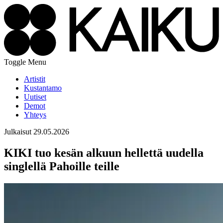
Toggle Menu
Artistit
Kustantamo
Uutiset
Demot
Yhteys
Julkaisut
29.05.2026
KIKI tuo kesän alkuun hellettä uudella
singlellä Pahoille teille