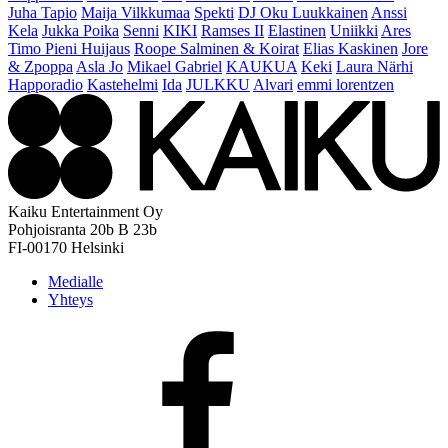
Juha Tapio
Maija Vilkkumaa
Spekti
DJ Oku Luukkainen
Anssi
Kela
Jukka Poika
Senni
KIKI
Ramses II
Elastinen
Uniikki
Ares
Timo Pieni Huijaus
Roope Salminen & Koirat
Elias Kaskinen
Jore
& Zpoppa
Asla Jo
Mikael Gabriel
KAUKUA
Keki
Laura Närhi
Happoradio
Kastehelmi
Ida
JULKKU
Alvari
emmi lorentzen
Kaiku Entertainment Oy
Pohjoisranta 20b B 23b
FI-00170 Helsinki
Medialle
Yhteys