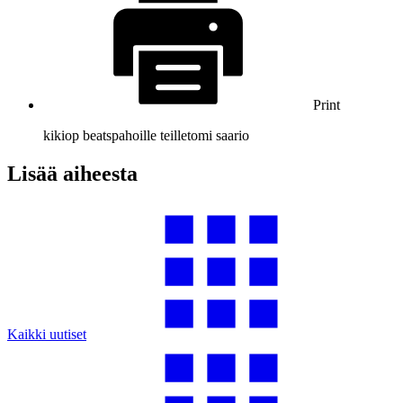
Print
kiki
op beats
pahoille teille
tomi saario
Lisää aiheesta
Kaikki uutiset