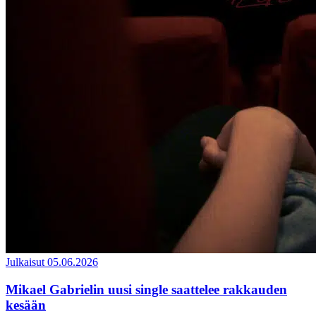
Julkaisut
05.06.2026
Mikael Gabrielin uusi single saattelee rakkauden
kesään