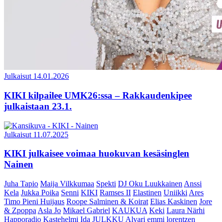
Julkaisut
14.01.2026
KIKI kilpailee UMK26:ssa – Rakkaudenkipee
julkaistaan 23.1.
Julkaisut
11.07.2025
KIKI julkaisee voimaa huokuvan kesäsinglen
Nainen
Juha Tapio
Maija Vilkkumaa
Spekti
DJ Oku Luukkainen
Anssi
Kela
Jukka Poika
Senni
KIKI
Ramses II
Elastinen
Uniikki
Ares
Timo Pieni Huijaus
Roope Salminen & Koirat
Elias Kaskinen
Jore
& Zpoppa
Asla Jo
Mikael Gabriel
KAUKUA
Keki
Laura Närhi
Happoradio
Kastehelmi
Ida
JULKKU
Alvari
emmi lorentzen