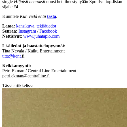
single
Hiljaisii heeroksii
nousi heti ilmestyttyään Spotifyn top-listan
sijalle #4.
Kuuntele
Kun vielä ehtii
tästä
.
Lataa:
kansikuva
,
tekijätiedot
Seuraa:
Instagram
/
Facebook
Nettisivut:
www.juhatapio.com
Lisätiedot ja haastattelupyynnöt:
Titta Nevala / Kaiku Entertainment
titta@kent.
fi
Keikkamyynti:
Petri Ekman / Central Line Entertainment
petri.ekman@centralline.fi
Tässä artikkelissa