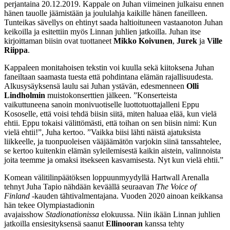
perjantaina 20.12.2019. Kappale on Juhan viimeinen julkaisu ennen
hänen tauolle jäämistään ja joululahja kaikille hänen faneilleen.
Tunteikas sävellys on ehtinyt saada haltioituneen vastaanoton Juhan
keikoilla ja esitettiin myös Linnan juhlien jatkoilla. Juhan itse
kirjoittaman biisin ovat tuottaneet
Mikko Koivunen
,
Jurek
ja
Ville
Riippa
.
Kappaleen monitahoisen tekstin voi kuulla sekä kiitoksena Juhan
faneiltaan saamasta tuesta että pohdintana elämän rajallisuudesta.
Alkusysäyksensä laulu sai Juhan ystävän, edesmenneen
Olli
Lindholmin
muistokonserttien jälkeen. ”Konserteista
vaikuttuneena sanoin monivuotiselle luottotuottajalleni Eppu
Kososelle, että voisi tehdä biisin siitä, miten haluaa elää, kun vielä
ehtii. Eppu tokaisi välittömästi, että toihan on sen biisin nimi: Kun
vielä ehtii!”, Juha kertoo. ”Vaikka biisi lähti näistä ajatuksista
liikkeelle, ja tuonpuoleisen vääjäämätön varjokin siinä tanssahtelee,
se kertoo kuitenkin elämän syleilemisestä kaikin aistein, valinnoista
joita teemme ja omaksi itsekseen kasvamisesta. Nyt kun vielä ehtii.”
Komean välitilinpäätöksen loppuunmyydyllä Hartwall Arenalla
tehnyt Juha Tapio nähdään keväällä seuraavan
The Voice of
Finland
-kauden tähtivalmentajana. Vuoden 2020 ainoan keikkansa
hän tekee Olympiastadionin
avajaisshow
Stadionationissa
elokuussa. Niin ikään Linnan juhlien
jatkoilla ensiesityksensä saanut
Ellinooran
kanssa tehty