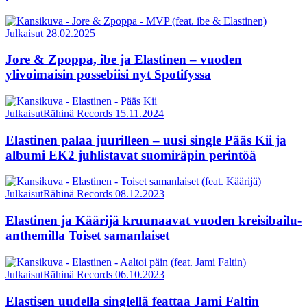
Julkaisut
28.02.2025
Jore & Zpoppa, ibe ja Elastinen – vuoden
ylivoimaisin possebiisi nyt Spotifyssa
Julkaisut
Rähinä Records
15.11.2024
Elastinen palaa juurilleen – uusi single Pääs Kii ja
albumi EK2 juhlistavat suomiräpin perintöä
Julkaisut
Rähinä Records
08.12.2023
Elastinen ja Käärijä kruunaavat vuoden kreisibailu-
anthemilla Toiset samanlaiset
Julkaisut
Rähinä Records
06.10.2023
Elastisen uudella singlellä feattaa Jami Faltin