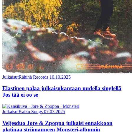
Julkaisut
Rähinä Records
10.10.2025
Elastinen palaa julkaisukantaan uudella singlellä
Jos tää ei oo se
Julkaisut
Kaiku Songs
07.03.2025
Veljesduo Jore & Zpoppa julkaisi ennakkoon
platinaa striimanneen Monsteri-albumin