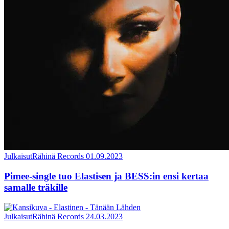
Julkaisut
Rähinä Records
01.09.2023
Pimee-single tuo Elastisen ja BESS:in ensi kertaa
samalle träkille
Julkaisut
Rähinä Records
24.03.2023