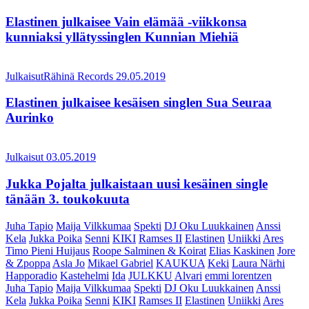
Elastinen julkaisee Vain elämää -viikkonsa
kunniaksi yllätyssinglen Kunnian Miehiä
Julkaisut
Rähinä Records
29.05.2019
Elastinen julkaisee kesäisen singlen Sua Seuraa
Aurinko
Julkaisut
03.05.2019
Jukka Pojalta julkaistaan uusi kesäinen single
tänään 3. toukokuuta
Juha Tapio
Maija Vilkkumaa
Spekti
DJ Oku Luukkainen
Anssi
Kela
Jukka Poika
Senni
KIKI
Ramses II
Elastinen
Uniikki
Ares
Timo Pieni Huijaus
Roope Salminen & Koirat
Elias Kaskinen
Jore
& Zpoppa
Asla Jo
Mikael Gabriel
KAUKUA
Keki
Laura Närhi
Happoradio
Kastehelmi
Ida
JULKKU
Alvari
emmi lorentzen
Juha Tapio
Maija Vilkkumaa
Spekti
DJ Oku Luukkainen
Anssi
Kela
Jukka Poika
Senni
KIKI
Ramses II
Elastinen
Uniikki
Ares