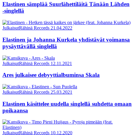
Elastinen sämplää Suurlähettiläitä Tänään Lähden
-singlellä
Julkaisut
Rähinä Records
21.04.2022
Elastinen ja Johanna Kurkela yhdistävät voimansa
pysäyttävällä singlellä
Julkaisut
Rähinä Records
12.11.2021
Ares julkaisee debyyttialbuminsa Skala
Julkaisut
Rähinä Records
25.03.2021
Elastinen käsittelee uudella singlellä suhdetta omaan
poikaansa
Julkaisut
Rähinä Records
10.12.2020