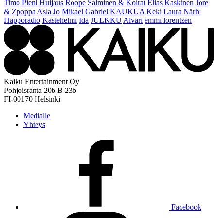
Timo Pieni Huijaus
Roope Salminen & Koirat
Elias Kaskinen
Jore
& Zpoppa
Asla Jo
Mikael Gabriel
KAUKUA
Keki
Laura Närhi
Happoradio
Kastehelmi
Ida
JULKKU
Alvari
emmi lorentzen
Kaiku Entertainment Oy
Pohjoisranta 20b B 23b
FI-00170 Helsinki
Medialle
Yhteys
Facebook