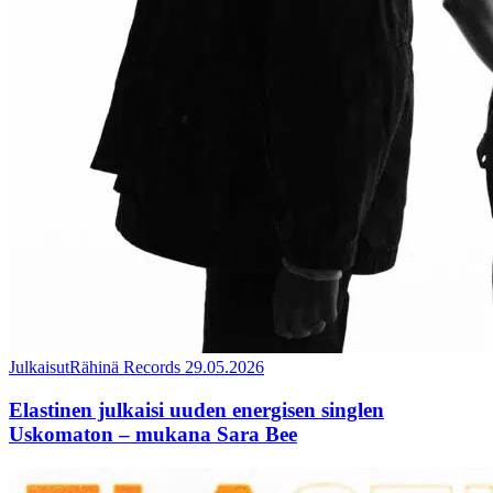
Julkaisut
Rähinä Records
29.05.2026
Elastinen julkaisi uuden energisen singlen
Uskomaton – mukana Sara Bee