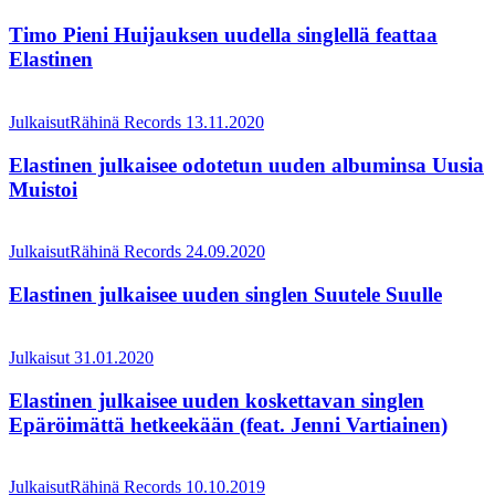
Timo Pieni Huijauksen uudella singlellä feattaa
Elastinen
Julkaisut
Rähinä Records
13.11.2020
Elastinen julkaisee odotetun uuden albuminsa Uusia
Muistoi
Julkaisut
Rähinä Records
24.09.2020
Elastinen julkaisee uuden singlen Suutele Suulle
Julkaisut
31.01.2020
Elastinen julkaisee uuden koskettavan singlen
Epäröimättä hetkeekään (feat. Jenni Vartiainen)
Julkaisut
Rähinä Records
10.10.2019