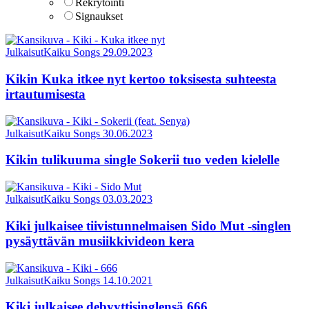
Rekrytointi
Signaukset
Julkaisut
Kaiku Songs
29.09.2023
Kikin Kuka itkee nyt kertoo toksisesta suhteesta
irtautumisesta
Julkaisut
Kaiku Songs
30.06.2023
Kikin tulikuuma single Sokerii tuo veden kielelle
Julkaisut
Kaiku Songs
03.03.2023
Kiki julkaisee tiivistunnelmaisen Sido Mut -singlen
pysäyttävän musiikkivideon kera
Julkaisut
Kaiku Songs
14.10.2021
Kiki julkaisee debyyttisinglensä 666