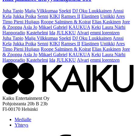
Juha Tapio
Maija Vilkkumaa
Spekti
DJ Oku Luukkainen
Anssi
Kela
Jukka Poika
Senni
KIKI
Ramses II
Elastinen
Uniikki
Ares
Timo Pieni Huijaus
Roope Salminen & Koirat
Elias Kaskinen
Jore
& Zpoppa
Asla Jo
Mikael Gabriel
KAUKUA
Keki
Laura Närhi
Happoradio
Kastehelmi
Ida
JULKKU
Alvari
emmi lorentzen
Juha Tapio
Maija Vilkkumaa
Spekti
DJ Oku Luukkainen
Anssi
Kela
Jukka Poika
Senni
KIKI
Ramses II
Elastinen
Uniikki
Ares
Timo Pieni Huijaus
Roope Salminen & Koirat
Elias Kaskinen
Jore
& Zpoppa
Asla Jo
Mikael Gabriel
KAUKUA
Keki
Laura Närhi
Happoradio
Kastehelmi
Ida
JULKKU
Alvari
emmi lorentzen
Kaiku Entertainment Oy
Pohjoisranta 20b B 23b
FI-00170 Helsinki
Medialle
Yhteys