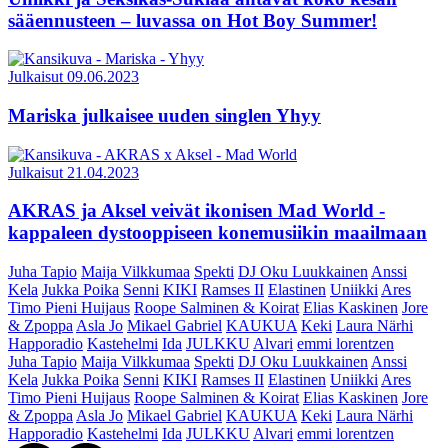
sääennusteen – luvassa on Hot Boy Summer!
Julkaisut
09.06.2023
Mariska julkaisee uuden singlen Yhyy
Julkaisut
21.04.2023
AKRAS ja Aksel veivät ikonisen Mad World -
kappaleen dystooppiseen konemusiikin maailmaan
Juha Tapio
Maija Vilkkumaa
Spekti
DJ Oku Luukkainen
Anssi
Kela
Jukka Poika
Senni
KIKI
Ramses II
Elastinen
Uniikki
Ares
Timo Pieni Huijaus
Roope Salminen & Koirat
Elias Kaskinen
Jore
& Zpoppa
Asla Jo
Mikael Gabriel
KAUKUA
Keki
Laura Närhi
Happoradio
Kastehelmi
Ida
JULKKU
Alvari
emmi lorentzen
Juha Tapio
Maija Vilkkumaa
Spekti
DJ Oku Luukkainen
Anssi
Kela
Jukka Poika
Senni
KIKI
Ramses II
Elastinen
Uniikki
Ares
Timo Pieni Huijaus
Roope Salminen & Koirat
Elias Kaskinen
Jore
& Zpoppa
Asla Jo
Mikael Gabriel
KAUKUA
Keki
Laura Närhi
Happoradio
Kastehelmi
Ida
JULKKU
Alvari
emmi lorentzen