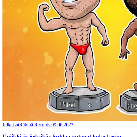
Julkaisut
Rähinä Records
09.06.2023
Uniikki ja Seksikäs-Suklaa antavat koko kesän