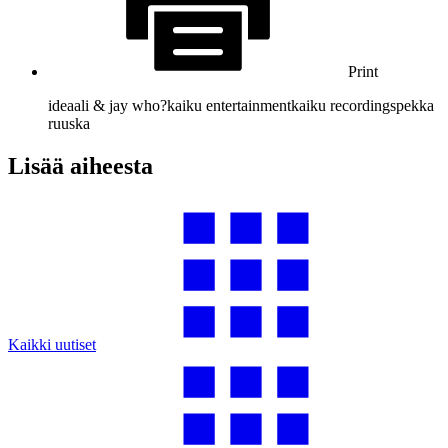
Print
ideaali & jay who?
kaiku entertainment
kaiku recordings
pekka
ruuska
Lisää aiheesta
Kaikki uutiset