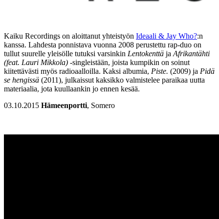
Kaiku Recordings on aloittanut yhteistyön
Ideaali & Jay Who?
:n
kanssa. Lahdesta ponnistava vuonna 2008 perustettu rap-duo on
tullut suurelle yleisölle tutuksi varsinkin
Lentokenttä
ja
Afrikantähti
(feat. Lauri Mikkola)
-singleistään, joista kumpikin on soinut
kiitettävästi myös radioaalloilla. Kaksi albumia,
Piste.
(2009) ja
Pidä
se hengissä
(2011), julkaissut kaksikko valmistelee paraikaa uutta
materiaalia, jota kuullaankin jo ennen kesää.
03.10.2015
Hämeenportti
, Somero