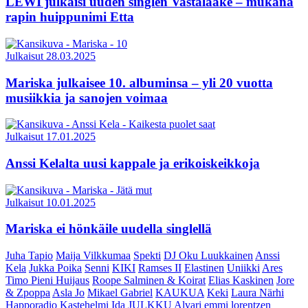
LEWI julkaisi uuden singlen Vastalääke – mukana
rapin huippunimi Etta
Julkaisut
28.03.2025
Mariska julkaisee 10. albuminsa – yli 20 vuotta
musiikkia ja sanojen voimaa
Julkaisut
17.01.2025
Anssi Kelalta uusi kappale ja erikoiskeikkoja
Julkaisut
10.01.2025
Mariska ei hönkäile uudella singlellä
Juha Tapio
Maija Vilkkumaa
Spekti
DJ Oku Luukkainen
Anssi
Kela
Jukka Poika
Senni
KIKI
Ramses II
Elastinen
Uniikki
Ares
Timo Pieni Huijaus
Roope Salminen & Koirat
Elias Kaskinen
Jore
& Zpoppa
Asla Jo
Mikael Gabriel
KAUKUA
Keki
Laura Närhi
Happoradio
Kastehelmi
Ida
JULKKU
Alvari
emmi lorentzen