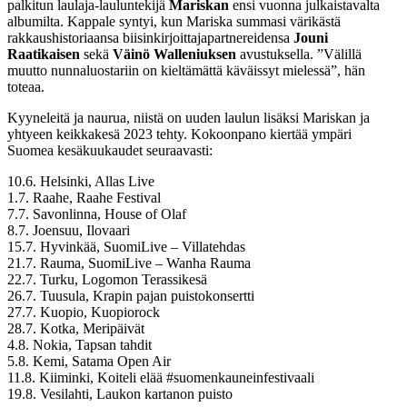
palkitun laulaja-lauluntekijä
Mariskan
ensi vuonna julkaistavalta
albumilta. Kappale syntyi, kun Mariska summasi värikästä
rakkaushistoriaansa biisinkirjoittajapartnereidensa
Jouni
Raatikaisen
sekä
Väinö Walleniuksen
avustuksella. ”Välillä
muutto nunnaluostariin on kieltämättä käväissyt mielessä”, hän
toteaa.
Kyyneleitä ja naurua, niistä on uuden laulun lisäksi Mariskan ja
yhtyeen keikkakesä 2023 tehty. Kokoonpano kiertää ympäri
Suomea kesäkuukaudet seuraavasti:
10.6. Helsinki, Allas Live
1.7. Raahe, Raahe Festival
7.7. Savonlinna, House of Olaf
8.7. Joensuu, Ilovaari
15.7. Hyvinkää, SuomiLive – Villatehdas
21.7. Rauma, SuomiLive – Wanha Rauma
22.7. Turku, Logomon Terassikesä
26.7. Tuusula, Krapin pajan puistokonsertti
27.7. Kuopio, Kuopiorock
28.7. Kotka, Meripäivät
4.8. Nokia, Tapsan tahdit
5.8. Kemi, Satama Open Air
11.8. Kiiminki, Koiteli elää #suomenkauneinfestivaali
19.8. Vesilahti, Laukon kartanon puisto