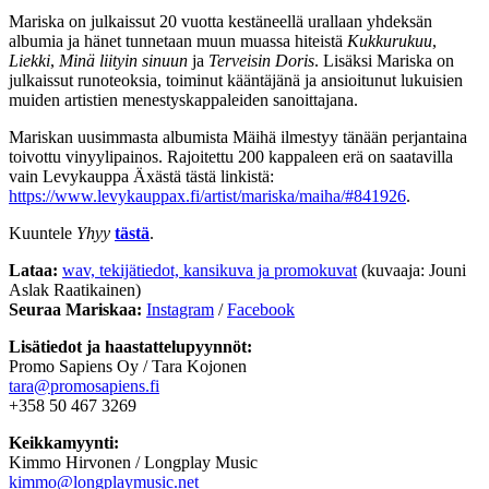
Mariska on julkaissut 20 vuotta kestäneellä urallaan yhdeksän
albumia ja hänet tunnetaan muun muassa hiteistä
Kukkurukuu
,
Liekki
,
Minä liityin sinuun
ja
Terveisin Doris
. Lisäksi Mariska on
julkaissut runoteoksia, toiminut kääntäjänä ja ansioitunut lukuisien
muiden artistien menestyskappaleiden sanoittajana.
Mariskan uusimmasta albumista Mäihä ilmestyy tänään perjantaina
toivottu vinyylipainos. Rajoitettu 200 kappaleen erä on saatavilla
vain Levykauppa Äxästä tästä linkistä:
https://www.levykauppax.fi/artist/mariska/maiha/#841926
.
Kuuntele
Yhyy
tästä
.
Lataa:
wav, tekijätiedot, kansikuva ja promokuvat
(kuvaaja: Jouni
Aslak Raatikainen)
Seuraa Mariskaa:
Instagram
/
Facebook
Lisätiedot ja haastattelupyynnöt:
Promo Sapiens Oy / Tara Kojonen
tara@promosapiens.fi
+358 50 467 3269
Keikkamyynti:
Kimmo Hirvonen / Longplay Music
kimmo@longplaymusic.net