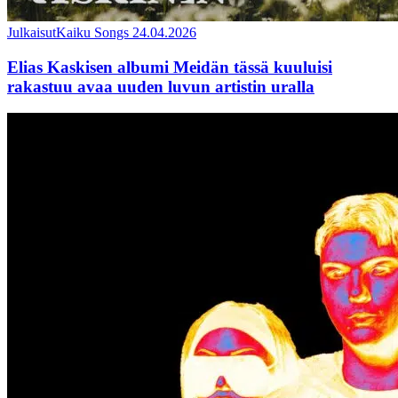
Julkaisut
Kaiku Songs
24.04.2026
Elias Kaskisen albumi Meidän tässä kuuluisi
rakastuu avaa uuden luvun artistin uralla