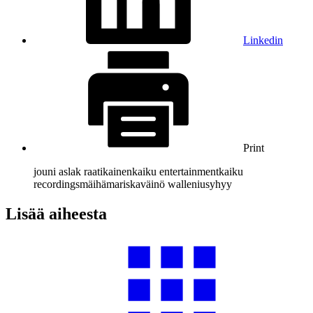
Linkedin
Print
jouni aslak raatikainen
kaiku entertainment
kaiku
recordings
mäihä
mariska
väinö wallenius
yhyy
Lisää aiheesta