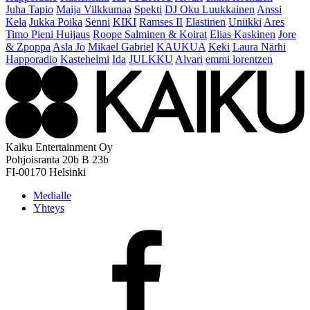
Juha Tapio
Maija Vilkkumaa
Spekti
DJ Oku Luukkainen
Anssi
Kela
Jukka Poika
Senni
KIKI
Ramses II
Elastinen
Uniikki
Ares
Timo Pieni Huijaus
Roope Salminen & Koirat
Elias Kaskinen
Jore
& Zpoppa
Asla Jo
Mikael Gabriel
KAUKUA
Keki
Laura Närhi
Happoradio
Kastehelmi
Ida
JULKKU
Alvari
emmi lorentzen
Kaiku Entertainment Oy
Pohjoisranta 20b B 23b
FI-00170 Helsinki
Medialle
Yhteys