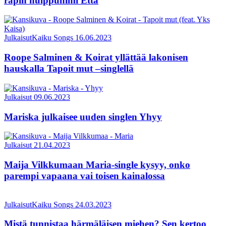
rapin huippunimi Etta
Julkaisut
Kaiku Songs
16.06.2023
Roope Salminen & Koirat yllättää lakonisen
hauskalla Tapoit mut –singlellä
Julkaisut
09.06.2023
Mariska julkaisee uuden singlen Yhyy
Julkaisut
21.04.2023
Maija Vilkkumaan Maria-single kysyy, onko
parempi vapaana vai toisen kainalossa
Julkaisut
Kaiku Songs
24.03.2023
Mistä tunnistaa härmäläisen miehen? Sen kertoo