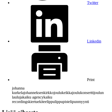
Twitter
Linkedin
Print
johanna
kurkela
johanneksenkirkko
joulukeikka
joulukonsertti
joulun
lauluja
kaiku agency
kaiku
recordings
kiertue
kitee
lippu
lippupiste
lipunmyynti