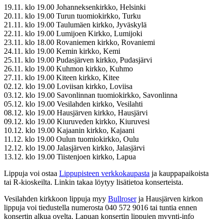
19.11. klo 19.00 Johanneksenkirkko, Helsinki
20.11. klo 19.00 Turun tuomiokirkko, Turku
21.11. klo 19.00 Taulumäen kirkko, Jyväskylä
22.11. klo 19.00 Lumijoen Kirkko, Lumijoki
23.11. klo 18.00 Rovaniemen kirkko, Rovaniemi
24.11. klo 19.00 Kemin kirkko, Kemi
25.11. klo 19.00 Pudasjärven kirkko, Pudasjärvi
26.11. klo 19.00 Kuhmon kirkko, Kuhmo
27.11. klo 19.00 Kiteen kirkko, Kitee
02.12. klo 19.00 Loviisan kirkko, Loviisa
03.12. klo 19.00 Savonlinnan tuomiokirkko, Savonlinna
05.12. klo 19.00 Vesilahden kirkko, Vesilahti
08.12. klo 19.00 Hausjärven kirkko, Hausjärvi
09.12. klo 19.00 Kiuruveden kirkko, Kiuruvesi
10.12. klo 19.00 Kajaanin kirkko, Kajaani
11.12. klo 19.00 Oulun tuomiokirkko, Oulu
12.12. klo 19.00 Jalasjärven kirkko, Jalasjärvi
13.12. klo 19.00 Tiistenjoen kirkko, Lapua
Lippuja voi ostaa
Lippupisteen verkkokaupasta
ja kauppapaikoista
tai R-kioskeilta. Linkin takaa löytyy lisätietoa konserteista.
Vesilahden kirkkoon lippuja myy
Bullroser
ja Hausjärven kirkon
lippuja voi tiedustella numerosta 040 572 9016 tai tuntia ennen
konsertin alkua ovelta. Lapuan konsertin lippujen myynti-info