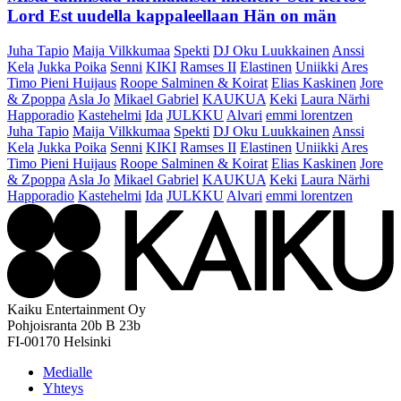
Lord Est uudella kappaleellaan Hän on män
Juha Tapio
Maija Vilkkumaa
Spekti
DJ Oku Luukkainen
Anssi
Kela
Jukka Poika
Senni
KIKI
Ramses II
Elastinen
Uniikki
Ares
Timo Pieni Huijaus
Roope Salminen & Koirat
Elias Kaskinen
Jore
& Zpoppa
Asla Jo
Mikael Gabriel
KAUKUA
Keki
Laura Närhi
Happoradio
Kastehelmi
Ida
JULKKU
Alvari
emmi lorentzen
Juha Tapio
Maija Vilkkumaa
Spekti
DJ Oku Luukkainen
Anssi
Kela
Jukka Poika
Senni
KIKI
Ramses II
Elastinen
Uniikki
Ares
Timo Pieni Huijaus
Roope Salminen & Koirat
Elias Kaskinen
Jore
& Zpoppa
Asla Jo
Mikael Gabriel
KAUKUA
Keki
Laura Närhi
Happoradio
Kastehelmi
Ida
JULKKU
Alvari
emmi lorentzen
Kaiku Entertainment Oy
Pohjoisranta 20b B 23b
FI-00170 Helsinki
Medialle
Yhteys