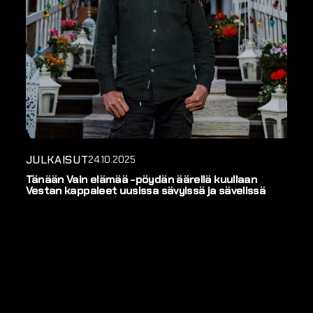
JULKAISUT
24.10.2025
Tänään Vain elämää -pöydän äärellä kuullaan
Vestan kappaleet uusissa sävyissä ja sävelissä