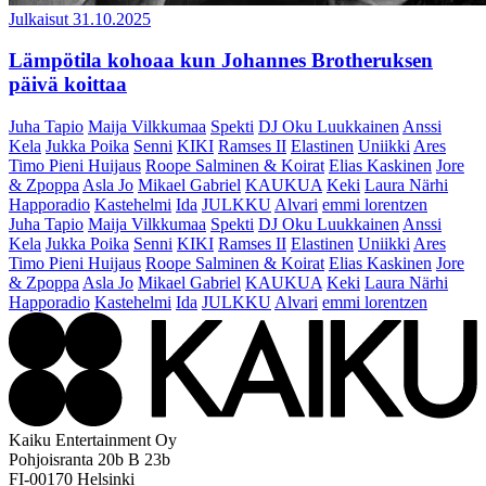
Julkaisut
31.10.2025
Lämpötila kohoaa kun Johannes Brotheruksen
päivä koittaa
Juha Tapio
Maija Vilkkumaa
Spekti
DJ Oku Luukkainen
Anssi
Kela
Jukka Poika
Senni
KIKI
Ramses II
Elastinen
Uniikki
Ares
Timo Pieni Huijaus
Roope Salminen & Koirat
Elias Kaskinen
Jore
& Zpoppa
Asla Jo
Mikael Gabriel
KAUKUA
Keki
Laura Närhi
Happoradio
Kastehelmi
Ida
JULKKU
Alvari
emmi lorentzen
Juha Tapio
Maija Vilkkumaa
Spekti
DJ Oku Luukkainen
Anssi
Kela
Jukka Poika
Senni
KIKI
Ramses II
Elastinen
Uniikki
Ares
Timo Pieni Huijaus
Roope Salminen & Koirat
Elias Kaskinen
Jore
& Zpoppa
Asla Jo
Mikael Gabriel
KAUKUA
Keki
Laura Närhi
Happoradio
Kastehelmi
Ida
JULKKU
Alvari
emmi lorentzen
Kaiku Entertainment Oy
Pohjoisranta 20b B 23b
FI-00170 Helsinki