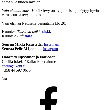
antaa sille uuden sävelen.
Vain elämää kausi 16
CD-levy on nyt julkaistu ja löytyy hyvin
varustetuista levykaupoista.
Vain elämää Nelosella perjantaina klo 20.
Kuuntele
Tässä on kaikki
tästä
.
Kuuntele
Äijä
tästä
.
Seuraa Mikki Kaustetta:
Instagram
Seuraa Pelle Miljoonaa:
Instagram
Haastattelupyynnöt ja lisätiedot:
Cecilia Jokela / Kaiku Entertainment
cecilia@kent.fi
+358 44 597 0610
Jaa