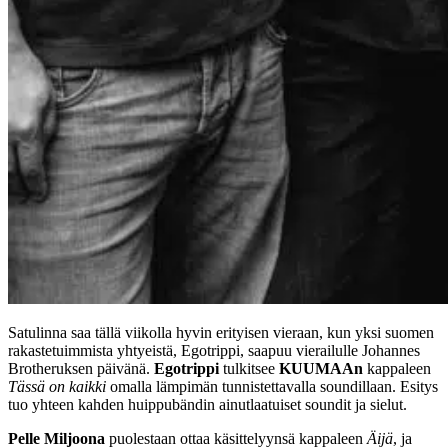
Satulinna saa tällä viikolla hyvin erityisen vieraan, kun yksi suomen
rakastetuimmista yhtyeistä, Egotrippi, saapuu vierailulle Johannes
Brotheruksen päivänä.
Egotrippi
tulkitsee
KUUMAAn
kappaleen
Tässä on kaikki
omalla lämpimän tunnistettavalla soundillaan. Esitys
tuo yhteen kahden huippubändin ainutlaatuiset soundit ja sielut.
Pelle Miljoona
puolestaan ottaa käsittelyynsä kappaleen
Äijä
, ja