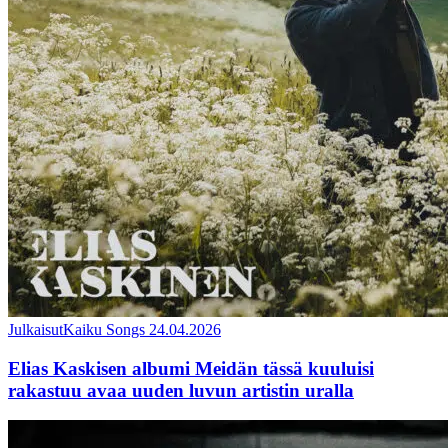
Julkaisut
Kaiku Songs
24.04.2026
Elias Kaskisen albumi Meidän tässä kuuluisi
rakastuu avaa uuden luvun artistin uralla