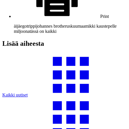
Print
äijä
egotrippi
johannes brotherus
kuumaa
mikki kauste
pelle
miljoona
tässä on kaikki
Lisää aiheesta
Kaikki uutiset