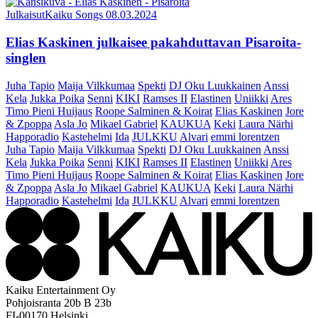
Julkaisut
Kaiku Songs
08.03.2024
Elias Kaskinen julkaisee pakahduttavan Pisaroita-
singlen
Juha Tapio
Maija Vilkkumaa
Spekti
DJ Oku Luukkainen
Anssi
Kela
Jukka Poika
Senni
KIKI
Ramses II
Elastinen
Uniikki
Ares
Timo Pieni Huijaus
Roope Salminen & Koirat
Elias Kaskinen
Jore
& Zpoppa
Asla Jo
Mikael Gabriel
KAUKUA
Keki
Laura Närhi
Happoradio
Kastehelmi
Ida
JULKKU
Alvari
emmi lorentzen
Juha Tapio
Maija Vilkkumaa
Spekti
DJ Oku Luukkainen
Anssi
Kela
Jukka Poika
Senni
KIKI
Ramses II
Elastinen
Uniikki
Ares
Timo Pieni Huijaus
Roope Salminen & Koirat
Elias Kaskinen
Jore
& Zpoppa
Asla Jo
Mikael Gabriel
KAUKUA
Keki
Laura Närhi
Happoradio
Kastehelmi
Ida
JULKKU
Alvari
emmi lorentzen
Kaiku Entertainment Oy
Pohjoisranta 20b B 23b
FI-00170 Helsinki