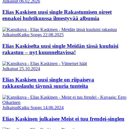
Julkaisut
06.02.2026
Elias Kaskisen uusi single Rakastumisen oireet
ennakoi huhtikuussa ilmestyvää albumia
Julkaisut
Kaiku Songs
22.08.2025
Elias Kaskiselta uusi single Meidän tässä kuuluisi
rakastuu – nyt kuunneltavissa!
Julkaisut
25.10.2024
Elias Kaskisen uusi single on riipaiseva
rakkauslaulu täynnä suuria tunteita
Julkaisut
Kaiku Songs
14.06.2024
Elias Kaskinen julkaisee Meist ei tuu frendei-singlen