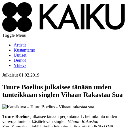
Toggle Menu
Artistit
Kustantamo
Uutiset
Demot
Yhteys
Julkaisut
01.02.2019
Tuure Boelius julkaisee tänään uuden
tunteikkaan singlen Vihaan Rakastaa Sua
Tuure Boelius
julkaisee tänään perjantaina 1. helmikuuta uuden
vahvoja tunteita käsittelevän singlen
Vihaan Rakastaa
Sua
. Kappaleen tekijätiimiin lukeutuvat itse artistin lisäksi
Olli