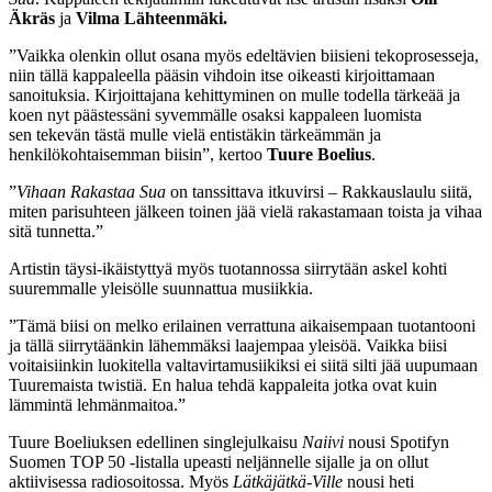
Äkräs
ja
Vilma Lähteenmäki.
”Vaikka olenkin ollut osana myös edeltävien biisieni tekoprosesseja,
niin tällä kappaleella pääsin vihdoin itse oikeasti kirjoittamaan
sanoituksia. Kirjoittajana kehittyminen on mulle todella tärkeää ja
koen nyt päästessäni syvemmälle osaksi kappaleen luomista
sen tekevän tästä mulle vielä entistäkin tärkeämmän ja
henkilökohtaisemman biisin”, kertoo
Tuure Boelius
.
”
Vihaan Rakastaa Sua
on tanssittava itkuvirsi – Rakkauslaulu siitä,
miten parisuhteen jälkeen toinen jää vielä rakastamaan toista ja vihaa
sitä tunnetta.”
Artistin täysi-ikäistyttyä myös tuotannossa siirrytään askel kohti
suuremmalle yleisölle suunnattua musiikkia.
”Tämä biisi on melko erilainen verrattuna aikaisempaan tuotantooni
ja tällä siirrytäänkin lähemmäksi laajempaa yleisöä. Vaikka biisi
voitaisiinkin luokitella valtavirtamusiikiksi ei siitä silti jää uupumaan
Tuuremaista twistiä. En halua tehdä kappaleita jotka ovat kuin
lämmintä lehmänmaitoa.”
Tuure Boeliuksen edellinen singlejulkaisu
Naiivi
nousi Spotifyn
Suomen TOP 50 -listalla upeasti neljännelle sijalle ja on ollut
aktiivisessa radiosoitossa. Myös
Lätkäjätkä-Ville
nousi heti