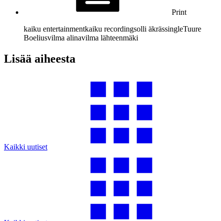
Print
kaiku entertainment
kaiku recordings
olli äkräs
single
Tuure
Boelius
vilma alina
vilma lähteenmäki
Lisää aiheesta
Kaikki uutiset