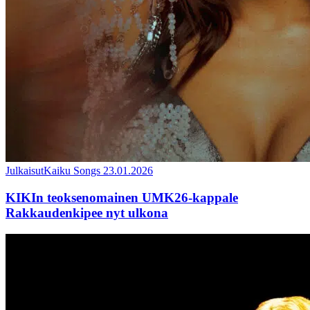
Julkaisut
Kaiku Songs
23.01.2026
KIKIn teoksenomainen UMK26-kappale
Rakkaudenkipee nyt ulkona