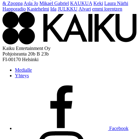
& Zpoppa
Asla Jo
Mikael Gabriel
KAUKUA
Keki
Laura Närhi
Happoradio
Kastehelmi
Ida
JULKKU
Alvari
emmi lorentzen
Kaiku Entertainment Oy
Pohjoisranta 20b B 23b
FI-00170 Helsinki
Medialle
Yhteys
Facebook