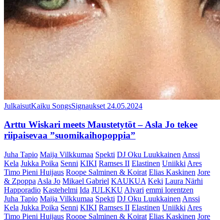
Julkaisut
Kaiku Songs
Signaukset
24.05.2024
Arttu Wiskari meets Maustetytöt – Asla Jo tekee
riipaisevaa ”suomikaihopoppia”
Juha Tapio
Maija Vilkkumaa
Spekti
DJ Oku Luukkainen
Anssi
Kela
Jukka Poika
Senni
KIKI
Ramses II
Elastinen
Uniikki
Ares
Timo Pieni Huijaus
Roope Salminen & Koirat
Elias Kaskinen
Jore
& Zpoppa
Asla Jo
Mikael Gabriel
KAUKUA
Keki
Laura Närhi
Happoradio
Kastehelmi
Ida
JULKKU
Alvari
emmi lorentzen
Juha Tapio
Maija Vilkkumaa
Spekti
DJ Oku Luukkainen
Anssi
Kela
Jukka Poika
Senni
KIKI
Ramses II
Elastinen
Uniikki
Ares
Timo Pieni Huijaus
Roope Salminen & Koirat
Elias Kaskinen
Jore