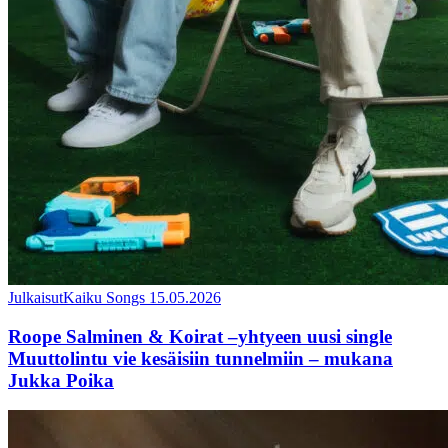
Julkaisut
Kaiku Songs
15.05.2026
Roope Salminen & Koirat –yhtyeen uusi single
Muuttolintu vie kesäisiin tunnelmiin – mukana
Jukka Poika