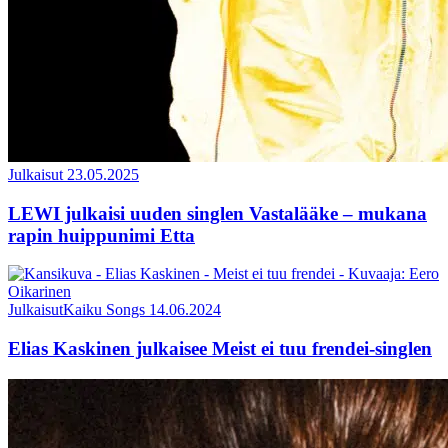
Julkaisut
23.05.2025
LEWI julkaisi uuden singlen Vastalääke – mukana
rapin huippunimi Etta
Julkaisut
Kaiku Songs
14.06.2024
Elias Kaskinen julkaisee Meist ei tuu frendei-singlen