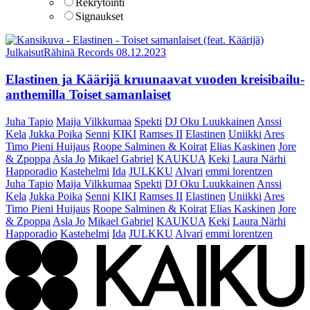
Rekrytointi
Signaukset
Julkaisut
Rähinä Records
08.12.2023
Elastinen ja Käärijä kruunaavat vuoden kreisibailu-
anthemilla Toiset samanlaiset
Juha Tapio
Maija Vilkkumaa
Spekti
DJ Oku Luukkainen
Anssi
Kela
Jukka Poika
Senni
KIKI
Ramses II
Elastinen
Uniikki
Ares
Timo Pieni Huijaus
Roope Salminen & Koirat
Elias Kaskinen
Jore
& Zpoppa
Asla Jo
Mikael Gabriel
KAUKUA
Keki
Laura Närhi
Happoradio
Kastehelmi
Ida
JULKKU
Alvari
emmi lorentzen
Juha Tapio
Maija Vilkkumaa
Spekti
DJ Oku Luukkainen
Anssi
Kela
Jukka Poika
Senni
KIKI
Ramses II
Elastinen
Uniikki
Ares
Timo Pieni Huijaus
Roope Salminen & Koirat
Elias Kaskinen
Jore
& Zpoppa
Asla Jo
Mikael Gabriel
KAUKUA
Keki
Laura Närhi
Happoradio
Kastehelmi
Ida
JULKKU
Alvari
emmi lorentzen