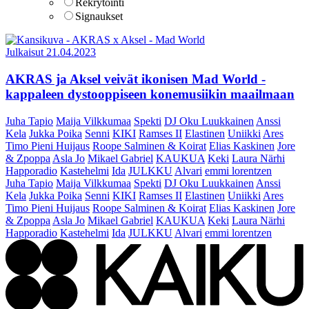
Rekrytointi
Signaukset
Julkaisut
21.04.2023
AKRAS ja Aksel veivät ikonisen Mad World -
kappaleen dystooppiseen konemusiikin maailmaan
Juha Tapio
Maija Vilkkumaa
Spekti
DJ Oku Luukkainen
Anssi
Kela
Jukka Poika
Senni
KIKI
Ramses II
Elastinen
Uniikki
Ares
Timo Pieni Huijaus
Roope Salminen & Koirat
Elias Kaskinen
Jore
& Zpoppa
Asla Jo
Mikael Gabriel
KAUKUA
Keki
Laura Närhi
Happoradio
Kastehelmi
Ida
JULKKU
Alvari
emmi lorentzen
Juha Tapio
Maija Vilkkumaa
Spekti
DJ Oku Luukkainen
Anssi
Kela
Jukka Poika
Senni
KIKI
Ramses II
Elastinen
Uniikki
Ares
Timo Pieni Huijaus
Roope Salminen & Koirat
Elias Kaskinen
Jore
& Zpoppa
Asla Jo
Mikael Gabriel
KAUKUA
Keki
Laura Närhi
Happoradio
Kastehelmi
Ida
JULKKU
Alvari
emmi lorentzen