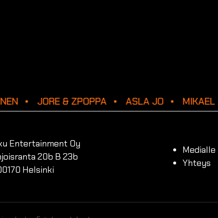
INEN
JORE & ZPOPPA
ASLA JO
MIKAEL 
ku Entertainment Oy
Medialle
joisranta 20b B 23b
Yhteys
00170 Helsinki