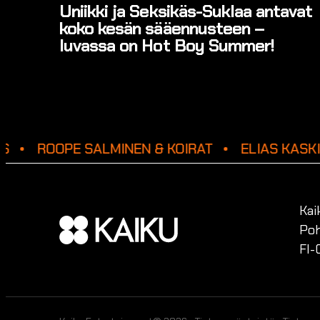
Uniikki ja Seksikäs-Suklaa antavat
koko kesän sääennusteen –
luvassa on Hot Boy Summer!
S
ROOPE SALMINEN & KOIRAT
ELIAS KASK
Kai
Poh
FI-