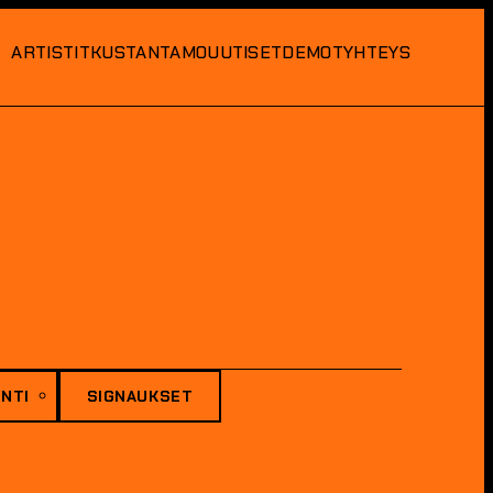
ARTISTIT
KUSTANTAMO
UUTISET
DEMOT
YHTEYS
NTI
SIGNAUKSET