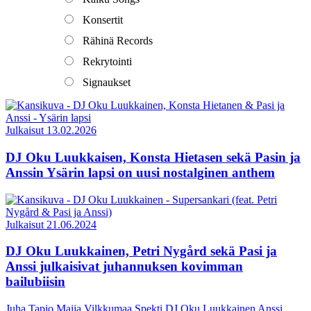
Konsertit
Rähinä Records
Rekrytointi
Signaukset
Julkaisut
13.02.2026
DJ Oku Luukkaisen, Konsta Hietasen sekä Pasin ja
Anssin Ysärin lapsi on uusi nostalginen anthem
Julkaisut
21.06.2024
DJ Oku Luukkainen, Petri Nygård sekä Pasi ja
Anssi julkaisivat juhannuksen kovimman
bailubiisin
Juha Tapio
Maija Vilkkumaa
Spekti
DJ Oku Luukkainen
Anssi