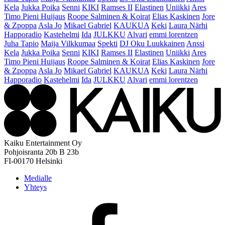
Kela
Jukka Poika
Senni
KIKI
Ramses II
Elastinen
Uniikki
Ares
Timo Pieni Huijaus
Roope Salminen & Koirat
Elias Kaskinen
Jore
& Zpoppa
Asla Jo
Mikael Gabriel
KAUKUA
Keki
Laura Närhi
Happoradio
Kastehelmi
Ida
JULKKU
Alvari
emmi lorentzen
Juha Tapio
Maija Vilkkumaa
Spekti
DJ Oku Luukkainen
Anssi
Kela
Jukka Poika
Senni
KIKI
Ramses II
Elastinen
Uniikki
Ares
Timo Pieni Huijaus
Roope Salminen & Koirat
Elias Kaskinen
Jore
& Zpoppa
Asla Jo
Mikael Gabriel
KAUKUA
Keki
Laura Närhi
Happoradio
Kastehelmi
Ida
JULKKU
Alvari
emmi lorentzen
Kaiku Entertainment Oy
Pohjoisranta 20b B 23b
FI-00170 Helsinki
Medialle
Yhteys