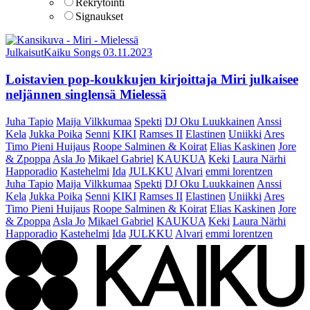
Rekrytointi
Signaukset
Julkaisut
Kaiku Songs
03.11.2023
Loistavien pop-koukkujen kirjoittaja Miri julkaisee
neljännen singlensä Mielessä
Juha Tapio
Maija Vilkkumaa
Spekti
DJ Oku Luukkainen
Anssi
Kela
Jukka Poika
Senni
KIKI
Ramses II
Elastinen
Uniikki
Ares
Timo Pieni Huijaus
Roope Salminen & Koirat
Elias Kaskinen
Jore
& Zpoppa
Asla Jo
Mikael Gabriel
KAUKUA
Keki
Laura Närhi
Happoradio
Kastehelmi
Ida
JULKKU
Alvari
emmi lorentzen
Juha Tapio
Maija Vilkkumaa
Spekti
DJ Oku Luukkainen
Anssi
Kela
Jukka Poika
Senni
KIKI
Ramses II
Elastinen
Uniikki
Ares
Timo Pieni Huijaus
Roope Salminen & Koirat
Elias Kaskinen
Jore
& Zpoppa
Asla Jo
Mikael Gabriel
KAUKUA
Keki
Laura Närhi
Happoradio
Kastehelmi
Ida
JULKKU
Alvari
emmi lorentzen