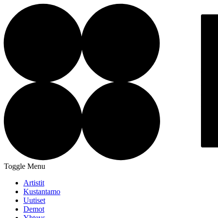
Toggle Menu
Artistit
Kustantamo
Uutiset
Demot
Yhteys