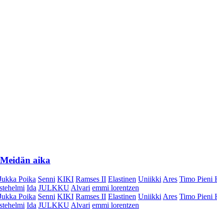
n Meidän aika
Jukka Poika
Senni
KIKI
Ramses II
Elastinen
Uniikki
Ares
Timo Pieni 
stehelmi
Ida
JULKKU
Alvari
emmi lorentzen
Jukka Poika
Senni
KIKI
Ramses II
Elastinen
Uniikki
Ares
Timo Pieni 
stehelmi
Ida
JULKKU
Alvari
emmi lorentzen