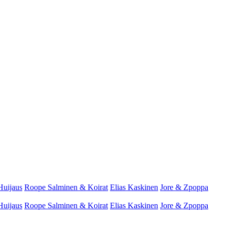
Huijaus
Roope Salminen & Koirat
Elias Kaskinen
Jore & Zpoppa
Huijaus
Roope Salminen & Koirat
Elias Kaskinen
Jore & Zpoppa