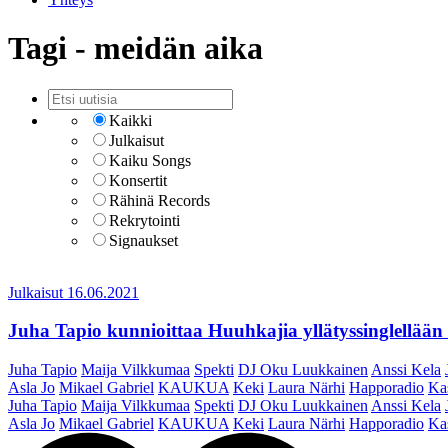
Tagi - meidän aika
Kaikki
Julkaisut
Kaiku Songs
Konsertit
Rähinä Records
Rekrytointi
Signaukset
Julkaisut
16.06.2021
Juha Tapio kunnioittaa Huuhkajia yllätyssinglellää
Juha Tapio
Maija Vilkkumaa
Spekti
DJ Oku Luukkainen
Anssi Kela
Asla Jo
Mikael Gabriel
KAUKUA
Keki
Laura Närhi
Happoradio
Ka
Juha Tapio
Maija Vilkkumaa
Spekti
DJ Oku Luukkainen
Anssi Kela
Asla Jo
Mikael Gabriel
KAUKUA
Keki
Laura Närhi
Happoradio
Ka