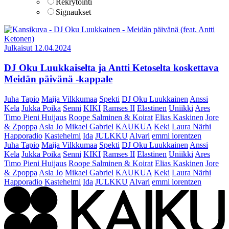
Rekrytointi
Signaukset
Julkaisut
12.04.2024
DJ Oku Luukkaiselta ja Antti Ketoselta koskettava
Meidän päivänä -kappale
Juha Tapio
Maija Vilkkumaa
Spekti
DJ Oku Luukkainen
Anssi
Kela
Jukka Poika
Senni
KIKI
Ramses II
Elastinen
Uniikki
Ares
Timo Pieni Huijaus
Roope Salminen & Koirat
Elias Kaskinen
Jore
& Zpoppa
Asla Jo
Mikael Gabriel
KAUKUA
Keki
Laura Närhi
Happoradio
Kastehelmi
Ida
JULKKU
Alvari
emmi lorentzen
Juha Tapio
Maija Vilkkumaa
Spekti
DJ Oku Luukkainen
Anssi
Kela
Jukka Poika
Senni
KIKI
Ramses II
Elastinen
Uniikki
Ares
Timo Pieni Huijaus
Roope Salminen & Koirat
Elias Kaskinen
Jore
& Zpoppa
Asla Jo
Mikael Gabriel
KAUKUA
Keki
Laura Närhi
Happoradio
Kastehelmi
Ida
JULKKU
Alvari
emmi lorentzen