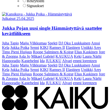
Rekrytointi
Signaukset
Julkaisut
25.04.2025
Jukka Pojan uusi single Hämmästyttävä saattelee
kevätfiilikseen
Juha Tapio
Maija Vilkkumaa
Spekti
DJ Oku Luukkainen
Anssi
Kela
Jukka Poika
Senni
KIKI
Ramses II
Elastinen
Uniikki
Ares
Timo Pieni Huijaus
Roope Salminen & Koirat
Elias Kaskinen
Jore
& Zpoppa
Asla Jo
Mikael Gabriel
KAUKUA
Keki
Laura Närhi
Happoradio
Kastehelmi
Ida
JULKKU
Alvari
emmi lorentzen
Juha Tapio
Maija Vilkkumaa
Spekti
DJ Oku Luukkainen
Anssi
Kela
Jukka Poika
Senni
KIKI
Ramses II
Elastinen
Uniikki
Ares
Timo Pieni Huijaus
Roope Salminen & Koirat
Elias Kaskinen
Jore
& Zpoppa
Asla Jo
Mikael Gabriel
KAUKUA
Keki
Laura Närhi
Happoradio
Kastehelmi
Ida
JULKKU
Alvari
emmi lorentzen