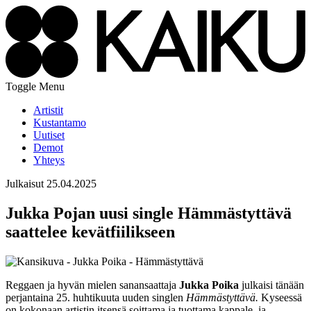
Toggle Menu
Artistit
Kustantamo
Uutiset
Demot
Yhteys
Julkaisut
25.04.2025
Jukka Pojan uusi single Hämmästyttävä
saattelee kevätfiilikseen
Reggaen ja hyvän mielen sanansaattaja
Jukka Poika
julkaisi tänään
perjantaina 25. huhtikuuta uuden singlen
Hämmästyttävä.
Kyseessä
on kokonaan artistin itsensä soittama ja tuottama kappale, ja