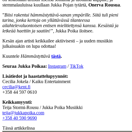
stemmalauluissa kuullaan Jukka Pojan tytärtä,
Onerva Rousua
.
”
Biisi rakentui hämmästyttävä-sanan ympärille. Siitä tuli pieni
tarina, jonka kertoja on yllättävässä tilanteessa
ailahtelevaluontoisen entisen mielitiettynsä kanssa. Kesäistä ja
letkeää haettiin ja saatiin!”,
Jukka Poika iloitsee.
Kesän ajan artisti keikkailee aktiivisesti – ja uuden musiikin
julkaisuakin on lupa odottaa!
Kuuntele
Hämmästyttävä
tästä
.
Seuraa Jukka Poikaa:
Instagram
/
TikTok
Lisätiedot ja haastattelupyynnöt:
Cecilia Jokela / Kaiku Entertainment
cecilia@kent.fi
+358 44 597 0610
Keikkamyynti:
Teija Stormi-Rousu / Jukka Poika Musiikki
teija@jukkapoika.com
+358 40 590 9690
Tässä artikkelissa