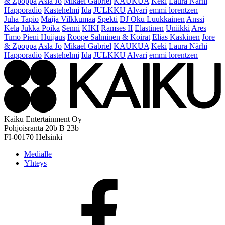
& Zpoppa
Asla Jo
Mikael Gabriel
KAUKUA
Keki
Laura Närhi
Happoradio
Kastehelmi
Ida
JULKKU
Alvari
emmi lorentzen
Juha Tapio
Maija Vilkkumaa
Spekti
DJ Oku Luukkainen
Anssi
Kela
Jukka Poika
Senni
KIKI
Ramses II
Elastinen
Uniikki
Ares
Timo Pieni Huijaus
Roope Salminen & Koirat
Elias Kaskinen
Jore
& Zpoppa
Asla Jo
Mikael Gabriel
KAUKUA
Keki
Laura Närhi
Happoradio
Kastehelmi
Ida
JULKKU
Alvari
emmi lorentzen
Kaiku Entertainment Oy
Pohjoisranta 20b B 23b
FI-00170 Helsinki
Medialle
Yhteys