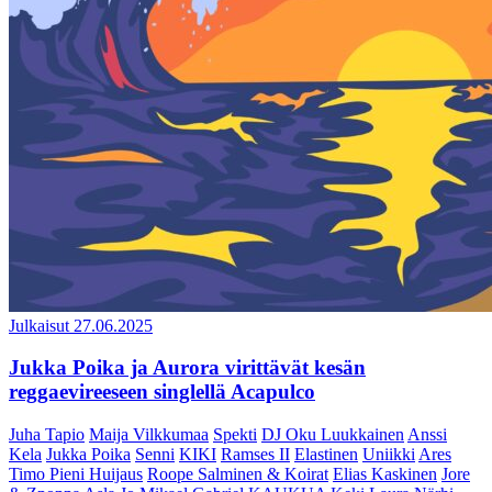
Julkaisut
27.06.2025
Jukka Poika ja Aurora virittävät kesän
reggaevireeseen singlellä Acapulco
Juha Tapio
Maija Vilkkumaa
Spekti
DJ Oku Luukkainen
Anssi
Kela
Jukka Poika
Senni
KIKI
Ramses II
Elastinen
Uniikki
Ares
Timo Pieni Huijaus
Roope Salminen & Koirat
Elias Kaskinen
Jore