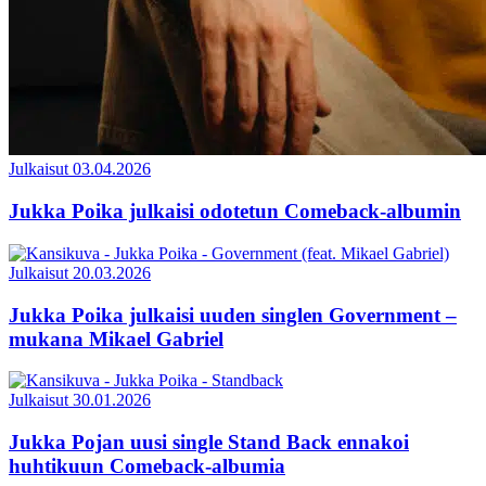
Julkaisut
03.04.2026
Jukka Poika julkaisi odotetun Comeback-albumin
Julkaisut
20.03.2026
Jukka Poika julkaisi uuden singlen Government –
mukana Mikael Gabriel
Julkaisut
30.01.2026
Jukka Pojan uusi single Stand Back ennakoi
huhtikuun Comeback-albumia