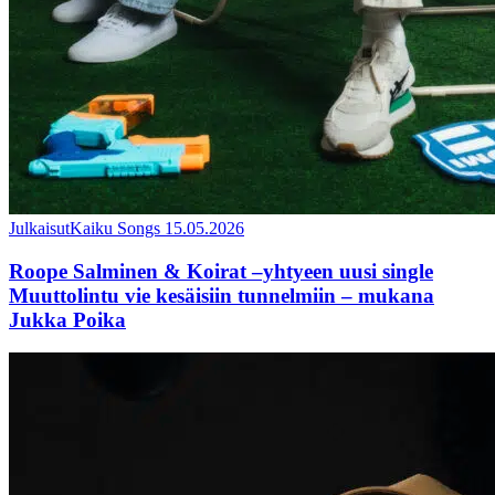
Julkaisut
Kaiku Songs
15.05.2026
Roope Salminen & Koirat –yhtyeen uusi single
Muuttolintu vie kesäisiin tunnelmiin – mukana
Jukka Poika