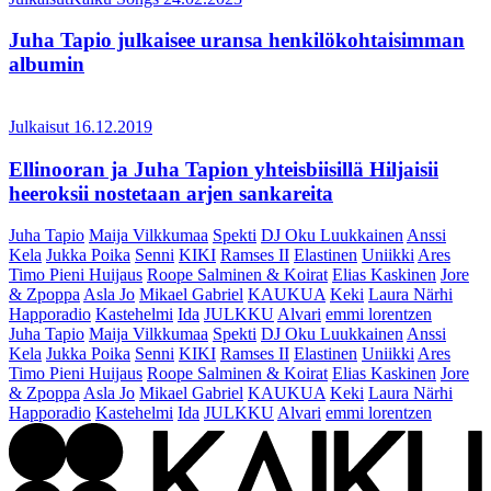
Juha Tapio julkaisee uransa henkilökohtaisimman
albumin
Julkaisut
16.12.2019
Ellinooran ja Juha Tapion yhteisbiisillä Hiljaisii
heeroksii nostetaan arjen sankareita
Juha Tapio
Maija Vilkkumaa
Spekti
DJ Oku Luukkainen
Anssi
Kela
Jukka Poika
Senni
KIKI
Ramses II
Elastinen
Uniikki
Ares
Timo Pieni Huijaus
Roope Salminen & Koirat
Elias Kaskinen
Jore
& Zpoppa
Asla Jo
Mikael Gabriel
KAUKUA
Keki
Laura Närhi
Happoradio
Kastehelmi
Ida
JULKKU
Alvari
emmi lorentzen
Juha Tapio
Maija Vilkkumaa
Spekti
DJ Oku Luukkainen
Anssi
Kela
Jukka Poika
Senni
KIKI
Ramses II
Elastinen
Uniikki
Ares
Timo Pieni Huijaus
Roope Salminen & Koirat
Elias Kaskinen
Jore
& Zpoppa
Asla Jo
Mikael Gabriel
KAUKUA
Keki
Laura Närhi
Happoradio
Kastehelmi
Ida
JULKKU
Alvari
emmi lorentzen