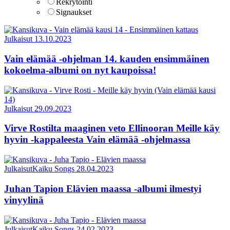
Rekrytointi
Signaukset
Julkaisut
13.10.2023
Vain elämää -ohjelman 14. kauden ensimmäinen
kokoelma-albumi on nyt kaupoissa!
Julkaisut
29.09.2023
Virve Rostilta maaginen veto Ellinooran Meille käy
hyvin -kappaleesta Vain elämää -ohjelmassa
Julkaisut
Kaiku Songs
28.04.2023
Juhan Tapion Elävien maassa -albumi ilmestyi
vinyylinä
Julkaisut
Kaiku Songs
24.02.2023