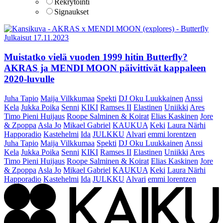
Rekrytointi
Signaukset
Julkaisut
17.11.2023
Muistatko vielä vuoden 1999 hitin Butterfly?
AKRAS ja MENDI MOON päivittivät kappaleen
2020-luvulle
Juha Tapio
Maija Vilkkumaa
Spekti
DJ Oku Luukkainen
Anssi
Kela
Jukka Poika
Senni
KIKI
Ramses II
Elastinen
Uniikki
Ares
Timo Pieni Huijaus
Roope Salminen & Koirat
Elias Kaskinen
Jore
& Zpoppa
Asla Jo
Mikael Gabriel
KAUKUA
Keki
Laura Närhi
Happoradio
Kastehelmi
Ida
JULKKU
Alvari
emmi lorentzen
Juha Tapio
Maija Vilkkumaa
Spekti
DJ Oku Luukkainen
Anssi
Kela
Jukka Poika
Senni
KIKI
Ramses II
Elastinen
Uniikki
Ares
Timo Pieni Huijaus
Roope Salminen & Koirat
Elias Kaskinen
Jore
& Zpoppa
Asla Jo
Mikael Gabriel
KAUKUA
Keki
Laura Närhi
Happoradio
Kastehelmi
Ida
JULKKU
Alvari
emmi lorentzen