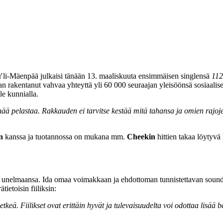
 Yli-Mäenpää julkaisi tänään 13. maaliskuuta ensimmäisen singlensä
112
aan rakentanut vahvaa yhteyttä yli 60 000 seuraajan yleisöönsä sosiaal
e kunnialla.
 enää pelastaa. Rakkauden ei tarvitse kestää mitä tahansa ja omien rajoj
n
kanssa ja tuotannossa on mukana mm.
Cheekin
hittien takaa löytyvä
 kohti unelmaansa. Ida omaa voimakkaan ja ehdottoman tunnistettavan so
tietoisin fiiliksin:
keä. Fiilikset ovat erittäin hyvät ja tulevaisuudelta voi odottaa lisää 