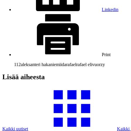
Linkedin
Print
112
aleksanteri hakaniemi
ida
rafael
rafael elivuo
rzy
Lisää aiheesta
Kaikki uutiset
Kaikki 