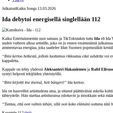
Julkaisut
Kaiku Songs
13.03.2026
Ida debytoi energisellä singlellään 112
Kaiku Entertainmentin uusi sainaus ja TikTokistakin tuttu
Ida
eli Ida
uuden vaiheen alkua artistille, joka on jo ennen ensimmäistä julkaisu
ammentavaa energiaa, joka saattelee Idan Suomen popmusiikin kentäll
“⁠Biisi kertoo hetkestä, jolloin luottamus rikkoutuu eikä suhdetta voi
kappaletta.
Kappale on tehty yhdessä
Aleksanteri Hakaniemen
ja
Rafel Elivuo
syntyi helposti tekijöiden yhteistyöllä.
“Biisi kirjoitti itse itsensä, heti bängeri!”
Ida kertoo.
Ida on haaveillut artistiudesta aina, ja ottanut päättäväisiä askelia
tähteydelle. Hän starttaa artistiuransa odottavin ja innokkain sekä määrä
“Tuntuu, että oon valmis tähän, sillä oon koko elämäni oottanu tätä het
Kuuntele
112
tästä
.