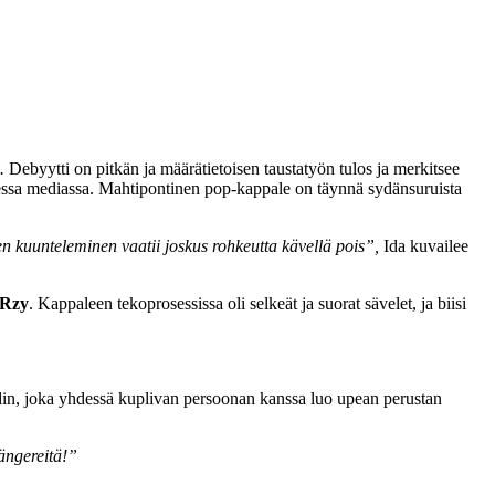
.
Debyytti on pitkän ja määrätietoisen taustatyön tulos ja merkitsee
isessa mediassa. Mahtipontinen pop-kappale on täynnä sydänsuruista
en kuunteleminen vaatii joskus rohkeutta kävellä pois”,
Ida kuvailee
Rzy
. Kappaleen tekoprosessissa oli selkeät ja suorat sävelet, ja biisi
undin, joka yhdessä kuplivan persoonan kanssa luo upean perustan
bängereitä!”