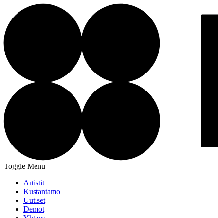
Toggle Menu
Artistit
Kustantamo
Uutiset
Demot
Yhteys