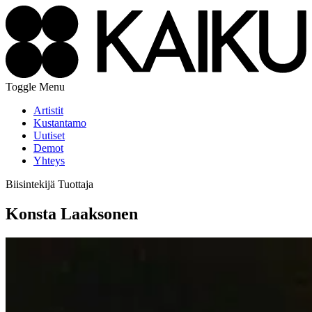
Toggle Menu
Artistit
Kustantamo
Uutiset
Demot
Yhteys
Biisintekijä
Tuottaja
Konsta Laaksonen