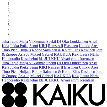
Juha Tapio
Maija Vilkkumaa
Spekti
DJ Oku Luukkainen
Anssi
Kela
Jukka Poika
Senni
KIKI
Ramses II
Elastinen
Uniikki
Ares
Timo Pieni Huijaus
Roope Salminen & Koirat
Elias Kaskinen
Jore
& Zpoppa
Asla Jo
Mikael Gabriel
KAUKUA
Keki
Laura Närhi
Happoradio
Kastehelmi
Ida
JULKKU
Alvari
emmi lorentzen
Juha Tapio
Maija Vilkkumaa
Spekti
DJ Oku Luukkainen
Anssi
Kela
Jukka Poika
Senni
KIKI
Ramses II
Elastinen
Uniikki
Ares
Timo Pieni Huijaus
Roope Salminen & Koirat
Elias Kaskinen
Jore
& Zpoppa
Asla Jo
Mikael Gabriel
KAUKUA
Keki
Laura Närhi
Happoradio
Kastehelmi
Ida
JULKKU
Alvari
emmi lorentzen