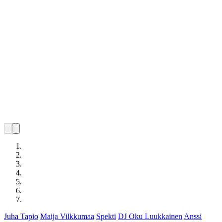
Juha Tapio
Maija Vilkkumaa
Spekti
DJ Oku Luukkainen
Anssi