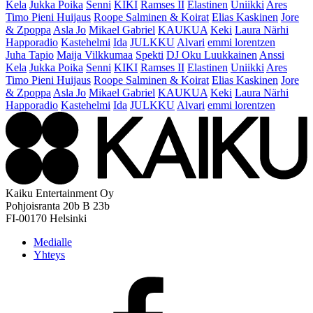
Kela
Jukka Poika
Senni
KIKI
Ramses II
Elastinen
Uniikki
Ares
Timo Pieni Huijaus
Roope Salminen & Koirat
Elias Kaskinen
Jore
& Zpoppa
Asla Jo
Mikael Gabriel
KAUKUA
Keki
Laura Närhi
Happoradio
Kastehelmi
Ida
JULKKU
Alvari
emmi lorentzen
Juha Tapio
Maija Vilkkumaa
Spekti
DJ Oku Luukkainen
Anssi
Kela
Jukka Poika
Senni
KIKI
Ramses II
Elastinen
Uniikki
Ares
Timo Pieni Huijaus
Roope Salminen & Koirat
Elias Kaskinen
Jore
& Zpoppa
Asla Jo
Mikael Gabriel
KAUKUA
Keki
Laura Närhi
Happoradio
Kastehelmi
Ida
JULKKU
Alvari
emmi lorentzen
Kaiku Entertainment Oy
Pohjoisranta 20b B 23b
FI-00170 Helsinki
Medialle
Yhteys