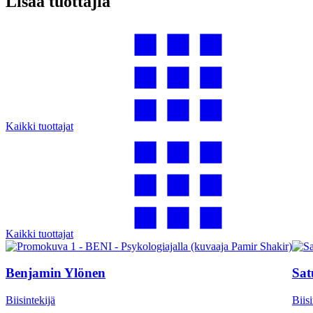
Lisää tuottajia
Kaikki tuottajat
Kaikki tuottajat
Benjamin Ylönen
Sat
Biisintekijä
Biisi