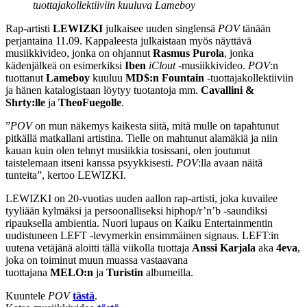
tuottajakollektiiviin kuuluva Lameboy
Rap-artisti
LEWIZKI
julkaisee uuden singlensä
POV
tänään
perjantaina 11.09. Kappaleesta julkaistaan myös näyttävä
musiikkivideo, jonka on ohjannut
Rasmus Purola
, jonka
kädenjälkeä on esimerkiksi
Iben
iClout
-musiikkivideo.
POV
:n
tuottanut
Lameboy
kuuluu
MD$:n
Fountain
-tuottajakollektiiviin
ja hänen katalogistaan löytyy tuotantoja mm.
Cavallini &
Shrty:lle
ja
TheoFuegolle
.
”
POV
on mun näkemys kaikesta siitä, mitä mulle on tapahtunut
pitkällä matkallani artistina. Tielle on mahtunut alamäkiä ja niin
kauan kuin olen tehnyt musiikkia tosissani, olen joutunut
taistelemaan itseni kanssa psyykkisesti.
POV
:lla avaan näitä
tunteita”, kertoo LEWIZKI.
LEWIZKI on 20-vuotias uuden aallon rap-artisti, joka kuvailee
tyyliään kylmäksi ja persoonalliseksi hiphop/r’n’b -saundiksi
ripauksella ambientia. Nuori lupaus on Kaiku Entertainmentin
uudistuneen LEFT -levymerkin ensimmäinen signaus. LEFT:in
uutena vetäjänä aloitti tällä viikolla tuottaja
Anssi Karjala
aka
4eva
,
joka on toiminut muun muassa vastaavana
tuottajana
MELO:n
ja
Turistin
albumeilla.
Kuuntele
POV
tästä
.