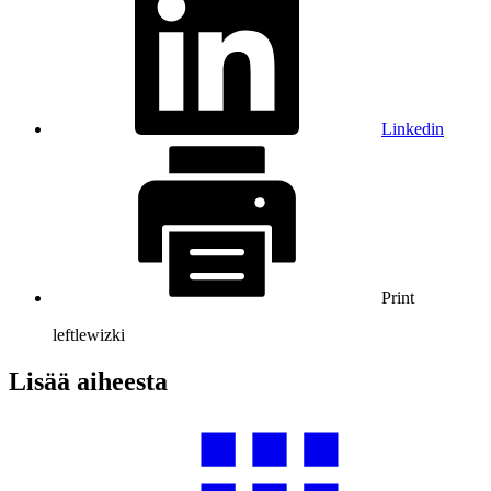
Linkedin
Print
left
lewizki
Lisää aiheesta