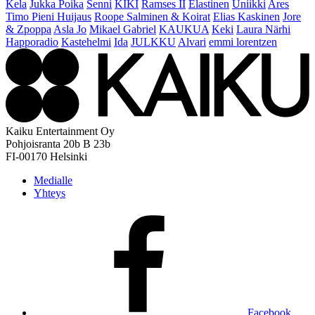
Kela
Jukka Poika
Senni
KIKI
Ramses II
Elastinen
Uniikki
Ares
Timo Pieni Huijaus
Roope Salminen & Koirat
Elias Kaskinen
Jore
& Zpoppa
Asla Jo
Mikael Gabriel
KAUKUA
Keki
Laura Närhi
Happoradio
Kastehelmi
Ida
JULKKU
Alvari
emmi lorentzen
Kaiku Entertainment Oy
Pohjoisranta 20b B 23b
FI-00170 Helsinki
Medialle
Yhteys
Facebook