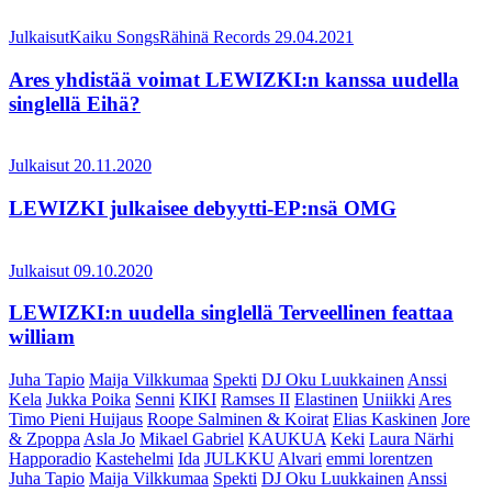
Julkaisut
Kaiku Songs
Rähinä Records
29.04.2021
Ares yhdistää voimat LEWIZKI:n kanssa uudella
singlellä Eihä?
Julkaisut
20.11.2020
LEWIZKI julkaisee debyytti-EP:nsä OMG
Julkaisut
09.10.2020
LEWIZKI:n uudella singlellä Terveellinen feattaa
william
Juha Tapio
Maija Vilkkumaa
Spekti
DJ Oku Luukkainen
Anssi
Kela
Jukka Poika
Senni
KIKI
Ramses II
Elastinen
Uniikki
Ares
Timo Pieni Huijaus
Roope Salminen & Koirat
Elias Kaskinen
Jore
& Zpoppa
Asla Jo
Mikael Gabriel
KAUKUA
Keki
Laura Närhi
Happoradio
Kastehelmi
Ida
JULKKU
Alvari
emmi lorentzen
Juha Tapio
Maija Vilkkumaa
Spekti
DJ Oku Luukkainen
Anssi