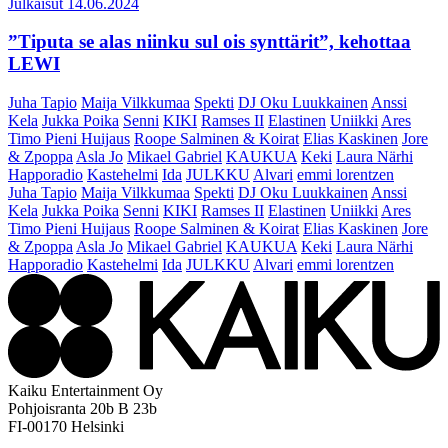
Julkaisut
14.06.2024
”Tiputa se alas niinku sul ois synttärit”, kehottaa
LEWI
Juha Tapio
Maija Vilkkumaa
Spekti
DJ Oku Luukkainen
Anssi
Kela
Jukka Poika
Senni
KIKI
Ramses II
Elastinen
Uniikki
Ares
Timo Pieni Huijaus
Roope Salminen & Koirat
Elias Kaskinen
Jore
& Zpoppa
Asla Jo
Mikael Gabriel
KAUKUA
Keki
Laura Närhi
Happoradio
Kastehelmi
Ida
JULKKU
Alvari
emmi lorentzen
Juha Tapio
Maija Vilkkumaa
Spekti
DJ Oku Luukkainen
Anssi
Kela
Jukka Poika
Senni
KIKI
Ramses II
Elastinen
Uniikki
Ares
Timo Pieni Huijaus
Roope Salminen & Koirat
Elias Kaskinen
Jore
& Zpoppa
Asla Jo
Mikael Gabriel
KAUKUA
Keki
Laura Närhi
Happoradio
Kastehelmi
Ida
JULKKU
Alvari
emmi lorentzen
Kaiku Entertainment Oy
Pohjoisranta 20b B 23b
FI-00170 Helsinki