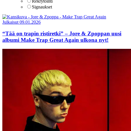
Rekrytointi
Signaukset
Julkaisut
09.01.2026
“Tää on trapin ristiretki” – Jore & Zpoppan uusi
albumi Make Trap Great Again ulkona nyt!