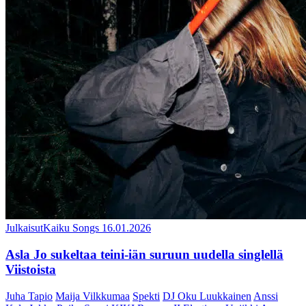
Julkaisut
Kaiku Songs
16.01.2026
Asla Jo sukeltaa teini-iän suruun uudella singlellä
Viistoista
Juha Tapio
Maija Vilkkumaa
Spekti
DJ Oku Luukkainen
Anssi