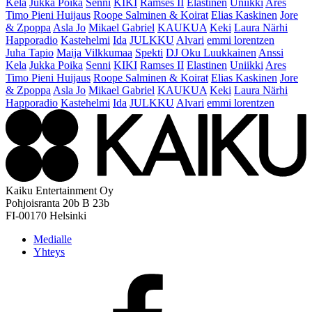
Kela
Jukka Poika
Senni
KIKI
Ramses II
Elastinen
Uniikki
Ares
Timo Pieni Huijaus
Roope Salminen & Koirat
Elias Kaskinen
Jore
& Zpoppa
Asla Jo
Mikael Gabriel
KAUKUA
Keki
Laura Närhi
Happoradio
Kastehelmi
Ida
JULKKU
Alvari
emmi lorentzen
Juha Tapio
Maija Vilkkumaa
Spekti
DJ Oku Luukkainen
Anssi
Kela
Jukka Poika
Senni
KIKI
Ramses II
Elastinen
Uniikki
Ares
Timo Pieni Huijaus
Roope Salminen & Koirat
Elias Kaskinen
Jore
& Zpoppa
Asla Jo
Mikael Gabriel
KAUKUA
Keki
Laura Närhi
Happoradio
Kastehelmi
Ida
JULKKU
Alvari
emmi lorentzen
Kaiku Entertainment Oy
Pohjoisranta 20b B 23b
FI-00170 Helsinki
Medialle
Yhteys