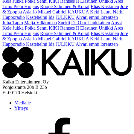
Kela
Jukka Poika
Senni
KIKI
Ramses II
Elastinen
Uniikki
Ares
Timo Pieni Huijaus
Roope Salminen & Koirat
Elias Kaskinen
Jore
& Zpoppa
Asla Jo
Mikael Gabriel
KAUKUA
Keki
Laura Närhi
Happoradio
Kastehelmi
Ida
JULKKU
Alvari
emmi lorentzen
Juha Tapio
Maija Vilkkumaa
Spekti
DJ Oku Luukkainen
Anssi
Kela
Jukka Poika
Senni
KIKI
Ramses II
Elastinen
Uniikki
Ares
Timo Pieni Huijaus
Roope Salminen & Koirat
Elias Kaskinen
Jore
& Zpoppa
Asla Jo
Mikael Gabriel
KAUKUA
Keki
Laura Närhi
Happoradio
Kastehelmi
Ida
JULKKU
Alvari
emmi lorentzen
Kaiku Entertainment Oy
Pohjoisranta 20b B 23b
FI-00170 Helsinki
Medialle
Yhteys