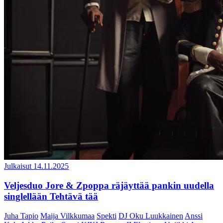
Julkaisut
14.11.2025
Veljesduo Jore & Zpoppa räjäyttää pankin uudella
singlellään Tehtävä tää
Juha Tapio
Maija Vilkkumaa
Spekti
DJ Oku Luukkainen
Anssi