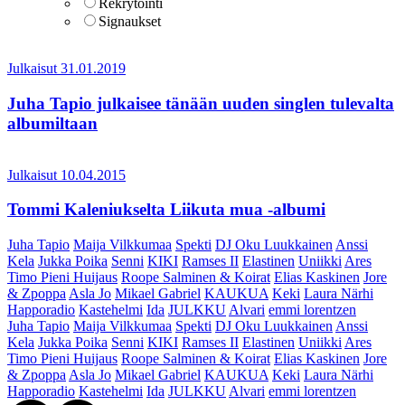
Rekrytointi
Signaukset
Julkaisut
31.01.2019
Juha Tapio julkaisee tänään uuden singlen tulevalta
albumiltaan
Julkaisut
10.04.2015
Tommi Kaleniukselta Liikuta mua -albumi
Juha Tapio
Maija Vilkkumaa
Spekti
DJ Oku Luukkainen
Anssi
Kela
Jukka Poika
Senni
KIKI
Ramses II
Elastinen
Uniikki
Ares
Timo Pieni Huijaus
Roope Salminen & Koirat
Elias Kaskinen
Jore
& Zpoppa
Asla Jo
Mikael Gabriel
KAUKUA
Keki
Laura Närhi
Happoradio
Kastehelmi
Ida
JULKKU
Alvari
emmi lorentzen
Juha Tapio
Maija Vilkkumaa
Spekti
DJ Oku Luukkainen
Anssi
Kela
Jukka Poika
Senni
KIKI
Ramses II
Elastinen
Uniikki
Ares
Timo Pieni Huijaus
Roope Salminen & Koirat
Elias Kaskinen
Jore
& Zpoppa
Asla Jo
Mikael Gabriel
KAUKUA
Keki
Laura Närhi
Happoradio
Kastehelmi
Ida
JULKKU
Alvari
emmi lorentzen