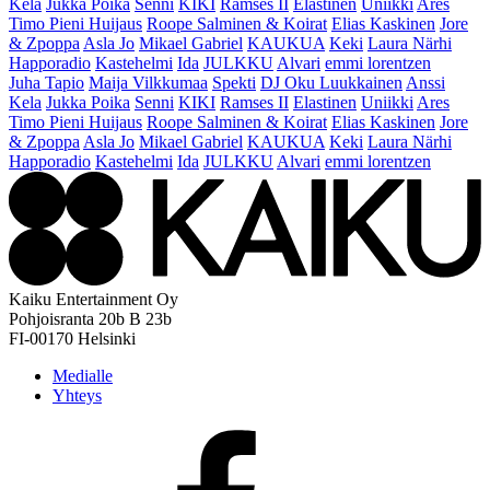
Kela
Jukka Poika
Senni
KIKI
Ramses II
Elastinen
Uniikki
Ares
Timo Pieni Huijaus
Roope Salminen & Koirat
Elias Kaskinen
Jore
& Zpoppa
Asla Jo
Mikael Gabriel
KAUKUA
Keki
Laura Närhi
Happoradio
Kastehelmi
Ida
JULKKU
Alvari
emmi lorentzen
Juha Tapio
Maija Vilkkumaa
Spekti
DJ Oku Luukkainen
Anssi
Kela
Jukka Poika
Senni
KIKI
Ramses II
Elastinen
Uniikki
Ares
Timo Pieni Huijaus
Roope Salminen & Koirat
Elias Kaskinen
Jore
& Zpoppa
Asla Jo
Mikael Gabriel
KAUKUA
Keki
Laura Närhi
Happoradio
Kastehelmi
Ida
JULKKU
Alvari
emmi lorentzen
Kaiku Entertainment Oy
Pohjoisranta 20b B 23b
FI-00170 Helsinki
Medialle
Yhteys