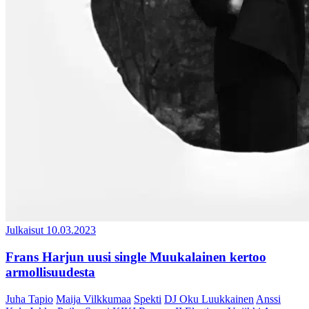
Julkaisut
10.03.2023
Frans Harjun uusi single Muukalainen kertoo
armollisuudesta
Juha Tapio
Maija Vilkkumaa
Spekti
DJ Oku Luukkainen
Anssi