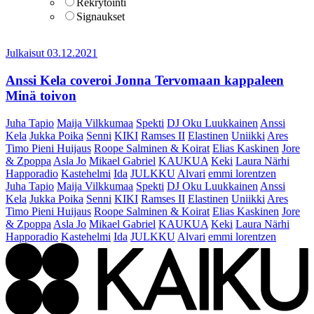
Rekrytointi
Signaukset
Julkaisut
03.12.2021
Anssi Kela coveroi Jonna Tervomaan kappaleen
Minä toivon
Juha Tapio
Maija Vilkkumaa
Spekti
DJ Oku Luukkainen
Anssi
Kela
Jukka Poika
Senni
KIKI
Ramses II
Elastinen
Uniikki
Ares
Timo Pieni Huijaus
Roope Salminen & Koirat
Elias Kaskinen
Jore
& Zpoppa
Asla Jo
Mikael Gabriel
KAUKUA
Keki
Laura Närhi
Happoradio
Kastehelmi
Ida
JULKKU
Alvari
emmi lorentzen
Juha Tapio
Maija Vilkkumaa
Spekti
DJ Oku Luukkainen
Anssi
Kela
Jukka Poika
Senni
KIKI
Ramses II
Elastinen
Uniikki
Ares
Timo Pieni Huijaus
Roope Salminen & Koirat
Elias Kaskinen
Jore
& Zpoppa
Asla Jo
Mikael Gabriel
KAUKUA
Keki
Laura Närhi
Happoradio
Kastehelmi
Ida
JULKKU
Alvari
emmi lorentzen