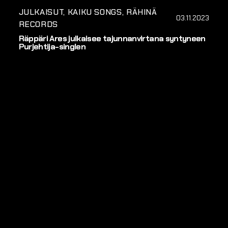
JULKAISUT
KAIKU SONGS
RÄHINÄ
03.11.2023
RECORDS
Räppäri Ares julkaisee tajunnanvirtana syntyneen
Purjehtija-singlen