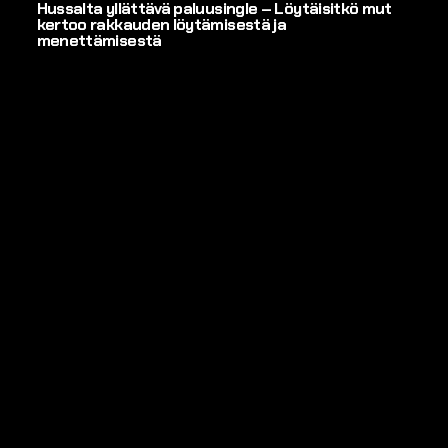
Hussalta yllättävä paluusingle – Löytäisitkö mut
kertoo rakkauden löytämisestä ja
menettämisestä