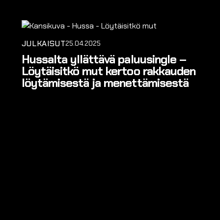
JULKAISUT
25.04.2025
Hussalta yllättävä paluusingle –
Löytäisitkö mut kertoo rakkauden
löytämisestä ja menettämisestä