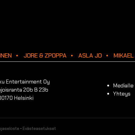
NEN
JORE & ZPOPPA
ASLA JO
MIKAEL 
ku Entertainment Oy
Medialle
joisranta 20b B 23b
Yhteys
00170 Helsinki
ojaseloste
•
Evästeasetukset