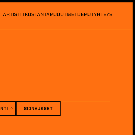
ARTISTIT
KUSTANTAMO
UUTISET
DEMOT
YHTEYS
NTI
SIGNAUKSET