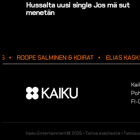
Hussalta uusi single Jos mä sut
menetän
S
ROOPE SALMINEN & KOIRAT
ELIAS KASKI
Kai
Poh
FI-
Kaiku Entertainment© 2026 •
Tietoa evästeistä
•
Tietosu