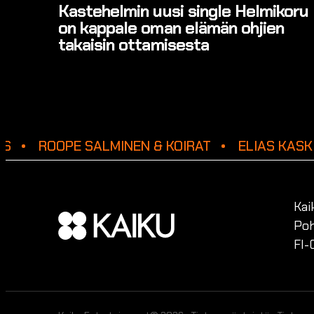
Kastehelmin uusi single Helmikoru
on kappale oman elämän ohjien
takaisin ottamisesta
S
ROOPE SALMINEN & KOIRAT
ELIAS KASK
Kai
Poh
FI-