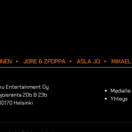
INEN
JORE & ZPOPPA
ASLA JO
MIKAEL 
ku Entertainment Oy
Medialle
joisranta 20b B 23b
Yhteys
00170 Helsinki