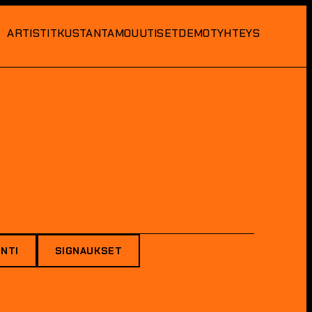
ARTISTIT
KUSTANTAMO
UUTISET
DEMOT
YHTEYS
NTI
SIGNAUKSET