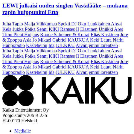
LEWI julkaisi uuden singlen Vastalääke – mukana
rapin huippunimi Etta
Juha Tapio
Maija Vilkkumaa
Spekti
DJ Oku Luukkainen
Anssi
Kela
Jukka Poika
Senni
KIKI
Ramses II
Elastinen
Uniikki
Ares
Timo Pieni Huijaus
Roope Salminen & Koirat
Elias Kaskinen
Jore
& Zpoppa
Asla Jo
Mikael Gabriel
KAUKUA
Keki
Laura Närhi
Happoradio
Kastehelmi
Ida
JULKKU
Alvari
emmi lorentzen
Juha Tapio
Maija Vilkkumaa
Spekti
DJ Oku Luukkainen
Anssi
Kela
Jukka Poika
Senni
KIKI
Ramses II
Elastinen
Uniikki
Ares
Timo Pieni Huijaus
Roope Salminen & Koirat
Elias Kaskinen
Jore
& Zpoppa
Asla Jo
Mikael Gabriel
KAUKUA
Keki
Laura Närhi
Happoradio
Kastehelmi
Ida
JULKKU
Alvari
emmi lorentzen
Kaiku Entertainment Oy
Pohjoisranta 20b B 23b
FI-00170 Helsinki
Medialle