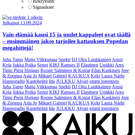
Rekrytointi
Signaukset
Julkaisut
13.09.2024
Vain elämää kausi 15 ja uudet kappaleet ovat täällä
– ensimmäinen jakso tarjoilee kattauksen Popedan
megahittejä!
Juha Tapio
Maija Vilkkumaa
Spekti
DJ Oku Luukkainen
Anssi
Kela
Jukka Poika
Senni
KIKI
Ramses II
Elastinen
Uniikki
Ares
Timo Pieni Huijaus
Roope Salminen & Koirat
Elias Kaskinen
Jore
& Zpoppa
Asla Jo
Mikael Gabriel
KAUKUA
Keki
Laura Närhi
Happoradio
Kastehelmi
Ida
JULKKU
Alvari
emmi lorentzen
Juha Tapio
Maija Vilkkumaa
Spekti
DJ Oku Luukkainen
Anssi
Kela
Jukka Poika
Senni
KIKI
Ramses II
Elastinen
Uniikki
Ares
Timo Pieni Huijaus
Roope Salminen & Koirat
Elias Kaskinen
Jore
& Zpoppa
Asla Jo
Mikael Gabriel
KAUKUA
Keki
Laura Närhi
Happoradio
Kastehelmi
Ida
JULKKU
Alvari
emmi lorentzen