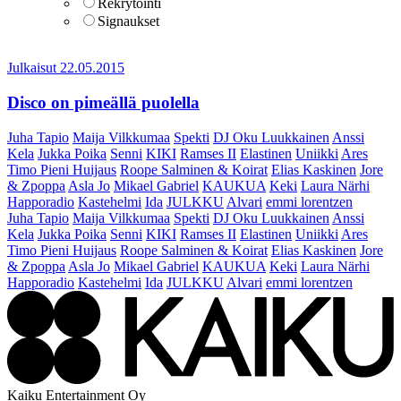
Rekrytointi
Signaukset
Julkaisut
22.05.2015
Disco on pimeällä puolella
Juha Tapio
Maija Vilkkumaa
Spekti
DJ Oku Luukkainen
Anssi
Kela
Jukka Poika
Senni
KIKI
Ramses II
Elastinen
Uniikki
Ares
Timo Pieni Huijaus
Roope Salminen & Koirat
Elias Kaskinen
Jore
& Zpoppa
Asla Jo
Mikael Gabriel
KAUKUA
Keki
Laura Närhi
Happoradio
Kastehelmi
Ida
JULKKU
Alvari
emmi lorentzen
Juha Tapio
Maija Vilkkumaa
Spekti
DJ Oku Luukkainen
Anssi
Kela
Jukka Poika
Senni
KIKI
Ramses II
Elastinen
Uniikki
Ares
Timo Pieni Huijaus
Roope Salminen & Koirat
Elias Kaskinen
Jore
& Zpoppa
Asla Jo
Mikael Gabriel
KAUKUA
Keki
Laura Närhi
Happoradio
Kastehelmi
Ida
JULKKU
Alvari
emmi lorentzen
Kaiku Entertainment Oy