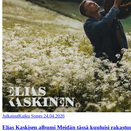
Julkaisut
Kaiku Songs
24.04.2026
Elias Kaskisen albumi Meidän tässä kuuluisi rakastuu