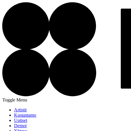
Toggle Menu
Artistit
Kustantamo
Uutiset
Demot
Yhteys