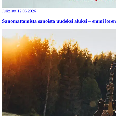
Julkaisut
12.06.2026
Sanomattomista sanoista uudeksi aluksi – emmi lorent