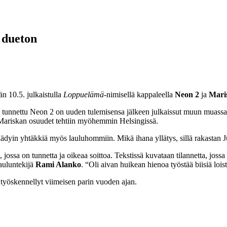
 dueton
n 10.5. julkaistulla
Loppuelämä
-nimisellä kappaleella
Neon 2
ja
Mari
tunnettu Neon 2 on uuden tulemisensa jälkeen julkaissut muun muassa
 Mariskan osuudet tehtiin myöhemmin Helsingissä.
dyin yhtäkkiä myös lauluhommiin. Mikä ihana yllätys, sillä rakastan Jus
, jossa on tunnetta ja oikeaa soittoa. Tekstissä kuvataan tilannetta, jossa
lauluntekijä
Rami Alanko
. “Oli aivan huikean hienoa työstää biisiä lois
työskennellyt viimeisen parin vuoden ajan.