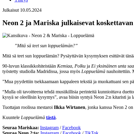
Julkaisut
10.05.2024
Neon 2 ja Mariska julkaisevat koskettavan
”
Mitä sä teet sun loppuelämän?”
Mitä sä teet sun loppuelämän? Pysäyttävän kysymyksen esittävät tänää
90-luvun klassikkohiteistään
Kemiaa
,
Polku
ja
Ei yksinäinen unta saa
työstetty studiolla Madridissa, jossa myös
Loppuelämä
nauhoitettiin.
”Mua pyydettiin tsekkaamaan kappaleen tekstiä ja muokattuani sen pää
“Mulla oli tavoitteena tehdä musiikillisia perinteitä kunnioittava duetto
kysyä se oleellisin kysymys”, avaa biisin syntyä Neon 2:n kitaristi ja 
Tuottajan roolissa mestaroi
Ilkka Wirtanen
, jonka kanssa Neon 2 on 
Kuuntele
Loppuelämä
tästä
.
Seuraa Mariskaa:
Instagram
/
Facebook
Seuraa Neon 2:ta:
Instagram
/
Facebook
/
TikTok