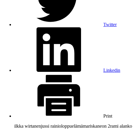
Twitter
Linkedin
Print
ilkka wirtanen
jussi rainio
loppuelämä
mariska
neon 2
rami alanko