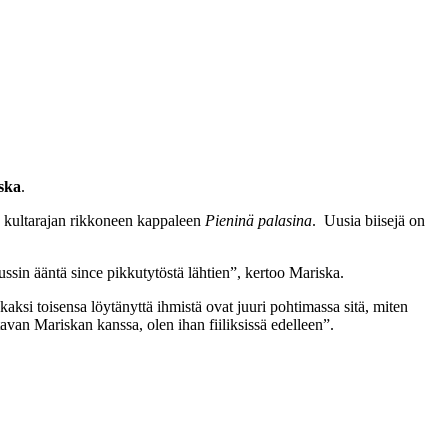
ska
.
 kultarajan rikkoneen kappaleen
Pieninä palasina
. Uusia biisejä on
sin ääntä since pikkutytöstä lähtien”, kertoo Mariska.
 kaksi toisensa löytänyttä ihmistä ovat juuri pohtimassa sitä, miten
tavan Mariskan kanssa, olen ihan fiiliksissä edelleen”.