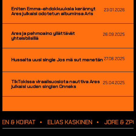
Eniten Emma-ehdokkuuksia kerännyt
23.01.2026
Ares julkaisi odotetun albuminsa Aris
Ares ja pehmoaino yllättävät
26.09.2025
yhteisbiisillä
27.06.2025
Hussalta uusi single Jos mä sut menetän
TikTokissa viraalisuosiota nauttiva Ares
25.04.2025
julkaisi uuden singlen Onneks
EN & KOIRAT
ELIAS KASKINEN
JORE & ZP