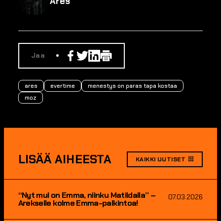
Ares
Facebook
Twitter
Linkedin
Print
Jaa
ares
evertime
menestys on paras tapa kostaa
moz
LISÄÄ AIHEESTA
KAIKKI UUTISET
“Nyt mul on Emma, niinku Matildalla” –
07.03.2026
Arekselle kolme Emma-palkintoa!