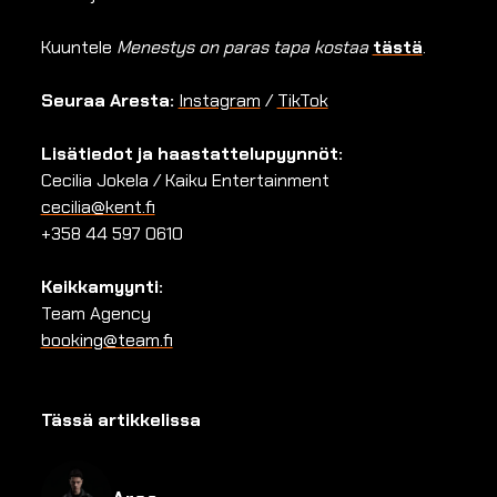
Kuuntele
Menestys on paras tapa kostaa
tästä
.
Seuraa Aresta:
Instagram
/
TikTok
Lisätiedot ja haastattelupyynnöt:
Cecilia Jokela / Kaiku Entertainment
cecilia@kent.fi
+358 44 597 0610
Keikkamyynti:
Team Agency
booking@team.fi
Tässä artikkelissa