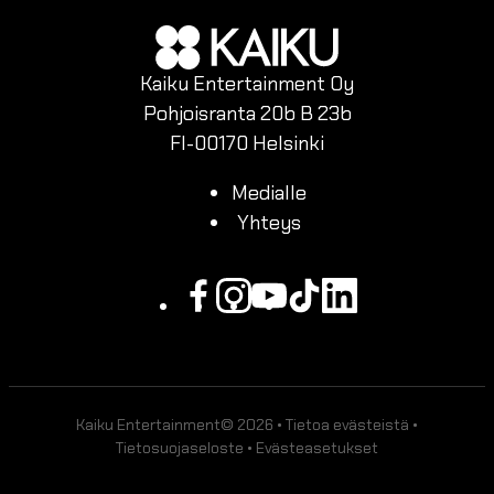
Kaiku Entertainment Oy
Pohjoisranta 20b B 23b
FI-00170 Helsinki
Medialle
Yhteys
Facebook
Instagram
Youtube
Tiktok
Linkedin
Kaiku Entertainment© 2026 •
Tietoa evästeistä
•
Tietosuojaseloste
•
Evästeasetukset