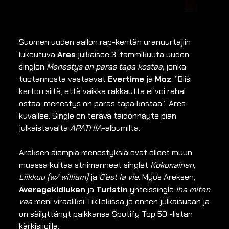
Suomen uuden aallon rap-kentän uranuurtajiin
lukeutuva
Ares
julkaisee 3. tammikuuta uuden
singlen
Menestys on paras tapa kostaa,
jonka
tuotannosta vastaavat
Evertime
ja
Moz
. ”Biisi
kertoo siitä, että vaikka rakkautta ei voi rahal
ostaa, menestys on paras tapa kostaa”, Ares
kuvailee. Single on terävä taidonnäyte pian
julkaistavalta
APATHIA
-albumilta.
Areksen aiempia menestyksiä ovat olleet muun
muassa kultaa striimanneet singlet
Kokonainen
,
Liikkuu (w/ william)
ja
C’est la vie.
Myös Areksen,
Averagekidluken
ja
Turistin
yhteissingle
Iha miten
vaa
meni viraaliksi TikTokissa jo ennen julkaisuaan ja
on säilyttänyt paikkansa Spotify Top 50 -listan
kärkisijoilla.