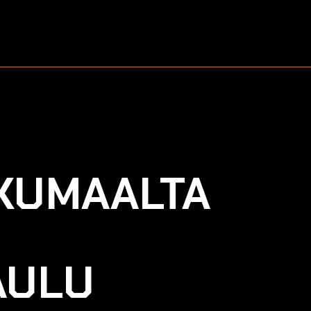
KKUMAALTA
AULU