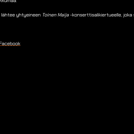
lkkumaa.
aa lähtee yhtyeineen
Toinen Maija
-konserttisalikiertueelle, joka
Facebook