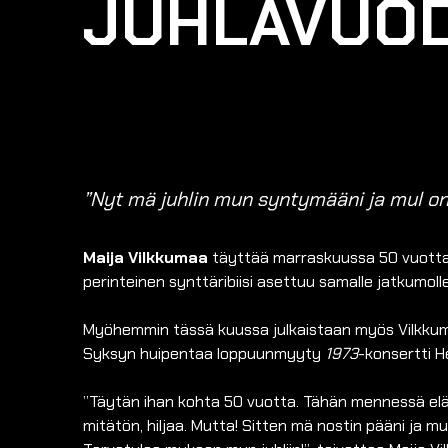
JUHLAVUOD
”
Nyt mä juhlin mun syntymääni ja mul on 
Maija Vilkkumaa
täyttää marraskuussa 50 vuotta j
perinteinen synttäribiisi asettuu samalle jatkumoll
Myöhemmin tässä kuussa julkaistaan myös Vilkkuma
Syksyn huipentaa loppuunmyyty
1973
-konsertti He
”Täytän ihan kohta 50 vuotta. Tähän mennessä elämä 
mitätön, hiljaa. Mutta! Sitten mä nostin pääni ja mu