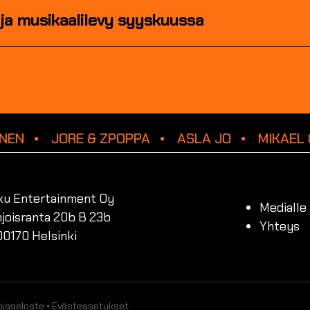
i ja musikaalilevy syyskuussa
NEN
JORE & ZPOPPA
ASLA JO
MIKAEL 
ku Entertainment Oy
Medialle
joisranta 20b B 23b
Yhteys
00170 Helsinki
ojaseloste
•
Evästeasetukset