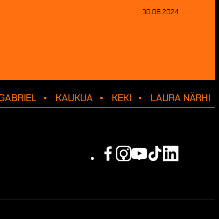
30.08.2024
GABRIEL
KAUKUA
KEKI
LAURA NÄRHI
Facebook
Instagram
Youtube
Tiktok
Linkedin