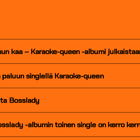
mun kaa – Karaoke-queen -albumi julkaistaa
 paluun singlellä Karaoke-queen
sta Bosslady
sslady -albumin toinen single on kerro kerr