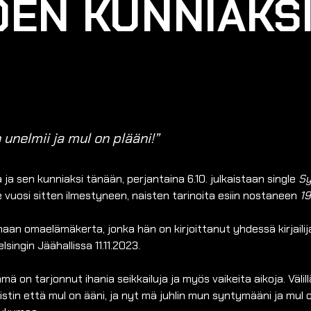
EN KUNNIAKS
unelmii ja mul on plääni!”
a sen kunniaksi tänään, perjantaina 6.10. julkaistaan single
Sy
e vuosi sitten ilmestyneen, naisten tarinoita esiin nostaneen
1
an omaelämäkerta, jonka hän on kirjoittanut yhdessä kirjaili
lsingin Jäähallissa 11.11.2023.
on tarjonnut ihania seikkailuja ja myös vaikeita aikoja. Välillä
istin että mul on ääni, ja nyt mä juhlin mun syntymääni ja mul o