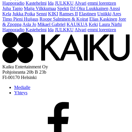
Happoradio
Kastehelmi
Ida
JULKKU
Alvari
emmi lorentzen
Juha Tapio
Maija Vilkkumaa
Spekti
DJ Oku Luukkainen
Anssi
Kela
Jukka Poika
Senni
KIKI
Ramses II
Elastinen
Uniikki
Ares
Timo Pieni Huijaus
Roope Salminen & Koirat
Elias Kaskinen
Jore
& Zpoppa
Asla Jo
Mikael Gabriel
KAUKUA
Keki
Laura Närhi
Happoradio
Kastehelmi
Ida
JULKKU
Alvari
emmi lorentzen
Kaiku Entertainment Oy
Pohjoisranta 20b B 23b
FI-00170 Helsinki
Medialle
Yhteys