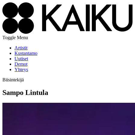
Toggle Menu
Artistit
Kustantamo
Uutiset
Demot
Yhteys
Biisintekijä
Sampo Lintula