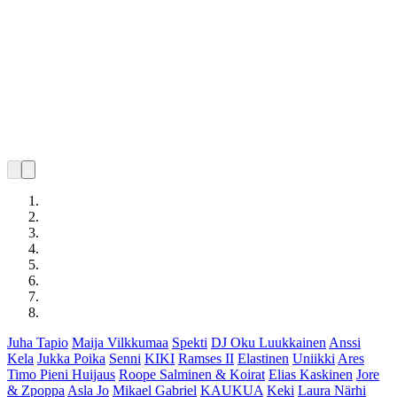
Juha Tapio
Maija Vilkkumaa
Spekti
DJ Oku Luukkainen
Anssi
Kela
Jukka Poika
Senni
KIKI
Ramses II
Elastinen
Uniikki
Ares
Timo Pieni Huijaus
Roope Salminen & Koirat
Elias Kaskinen
Jore
& Zpoppa
Asla Jo
Mikael Gabriel
KAUKUA
Keki
Laura Närhi