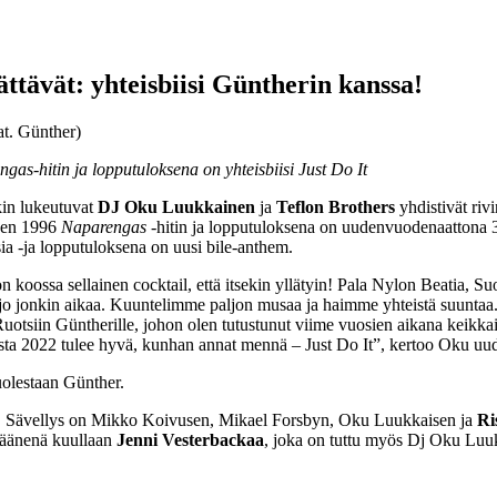
ttävät: yhteisbiisi Güntherin kanssa!
as-hitin ja lopputuloksena on yhteisbiisi Just Do It
kin lukeutuvat
DJ Oku Luukkainen
ja
Teflon Brothers
yhdistivät ri
en 1996
Naparengas
-hitin ja lopputuloksena on uudenvuodenaattona 3
sia -ja lopputuloksena on uusi bile-anthem.
 on koossa sellainen cocktail, että itsekin yllätyin! Pala Nylon Beatia,
jo jonkin aikaa. Kuuntelimme paljon musaa ja haimme yhteistä suuntaa.
siin Güntherille, johon olen tutustunut viime vuosien aikana keikkaille
esta 2022 tulee hyvä, kunhan annat mennä – Just Do It”, kertoo Oku uude
uolestaan Günther.
. Sävellys on Mikko Koivusen, Mikael Forsbyn, Oku Luukkaisen ja
Ri
säänenä kuullaan
Jenni Vesterbackaa
, joka on tuttu myös Dj Oku Luuk