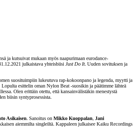
vinsä ja kutsuivat mukaan myös naapurimaan eurodance-
1.12.2021 julkaistava yhteisbiisi
Just Do It
. Uuden sovituksen ja
 Suomen suosituimpiin lukeutuva rap-kokoonpano ja legenda, myytti ja
 Lopulta esittelin oman Nylon Beat -suosikin ja päätimme lähteä
ssa. Olen erittäin otettu, että kansainvälistäkin menestystä
n biisin syntyprosessista.
sto Asikaisen
. Sanoitus on
Mikko Kuoppalan
,
Jani
kaisen aiemmilta singleiltä. Kappaleen julkaisee Kaiku Recordings