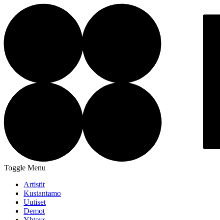
Toggle Menu
Artistit
Kustantamo
Uutiset
Demot
Yhteys