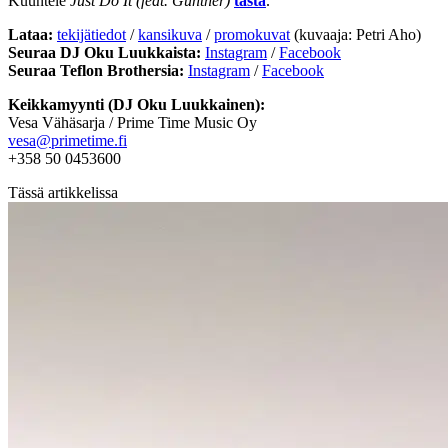
Kuuntele
Just Do It (feat. Günther)
tästä
.
Lataa:
tekijätiedot
/
kansikuva
/
promokuvat
(kuvaaja: Petri Aho)
Seuraa DJ Oku Luukkaista:
Instagram
/
Facebook
Seuraa Teflon Brothersia:
Instagram
/
Facebook
Keikkamyynti (DJ Oku Luukkainen):
Vesa Vähäsarja / Prime Time Music Oy
vesa@primetime.fi
+358 50 0453600
Tässä artikkelissa