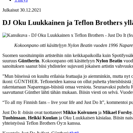
Julkaisut
30.12.2021
DJ Oku Luukkainen ja Teflon Brothers yllä
Kokoonpano otti käsittelyyn Nylon Beatin vuoden 1996 Napareng
Suomen suosituimpiin artisteihin niin keikkapaikoilla kuin Spotifyssä
suuruus
Güntherin
. Kokoonpano otti käsittelyyn
Nylon Beatin
vuod
sanoituksen saanut biisi yhdistelee sujuvasti jokaisen artistin vahvuuk
”Mun biiseissä on kuultu erilaisia feattaajia jo aiemminkin, mutta nyt
ikoni: GÜNTHER. Tefloneiden kanssa on ollut puhetta yhteisbiisistä 
rakentamaan Naparengas-biisistä omaa versiota. Seuraavaksi puhelu Ruot
saavuttanut Günther lähti tähän mukaan. Biisin viesti on selvä. Vuod
“To all my Finnish fans – live your life and Just Do It”, kommentoi p
Just Do It -biisin ovat tuottaneet
Mikko Koivunen
ja
Mikael Forsby
Tuohimaan
,
Heikki Kuulan
ja Oku Luukkaisen käsialaa. Biisin nai
yhteistyössä Teflon Brothers Oy:n kanssa.