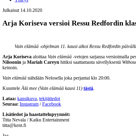
Julkaisut
14.10.2020
Arja Koriseva versioi Ressu Redfordin kla
Vain elämää -ohjelman 11. kausi alkoi Ressu Redfordin päiväll
Arja Koriseva
aloittaa
Vain elämää
-vetojen sarjansa versioimalla p
Nilssonin
ja
Mariah Careyn
hitiksi saattamasta sävellyksestä
Withou
keinoin.
Vain elämää
nähdään Nelosella joka perjantai klo 20:00.
Kuuntele
Älä mee (Vain elämää kausi 11)
tästä
.
Lataa:
kansikuva
,
tekijätiedot
Seuraa:
Instagram
/
Facebook
Lisätiedot ja haastattelupyynnöt:
Titta Nevala / Kaiku Entertainment
titta@kent.fi
Jaa