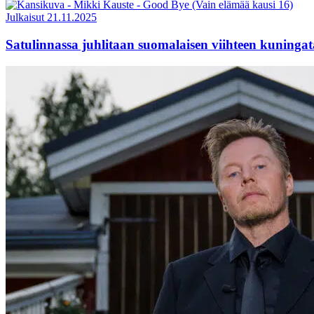
Julkaisut
21.11.2025
Satulinnassa juhlitaan suomalaisen viihteen kuning