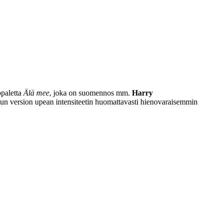
paletta
Älä mee
, joka on suomennos mm.
Harry
ssun version upean intensiteetin huomattavasti hienovaraisemmin