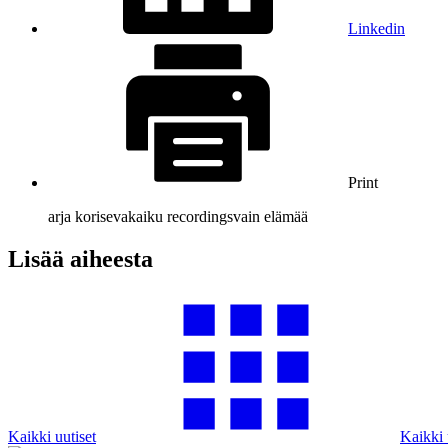
Linkedin
Print
arja koriseva
kaiku recordings
vain elämää
Lisää aiheesta
Kaikki uutiset
Kaikki 