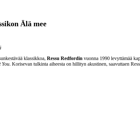
ssikon Älä mee
ä
esunkestävää klassikkoa,
Ressu Redfordin
vuonna 1990 levyttämää kap
t You
. Korisevan tulkinta aiheesta on hillityn akustinen, saavuttaen Re