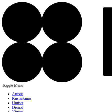
Toggle Menu
Artistit
Kustantamo
Uutiset
Demot
Yhteys