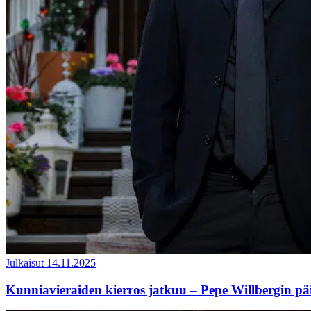
Julkaisut
14.11.2025
Kunniavieraiden kierros jatkuu – Pepe Willbergin pä