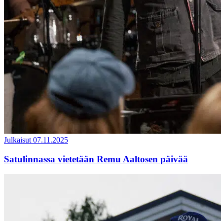
Julkaisut
07.11.2025
Satulinnassa vietetään Remu Aaltosen päivää