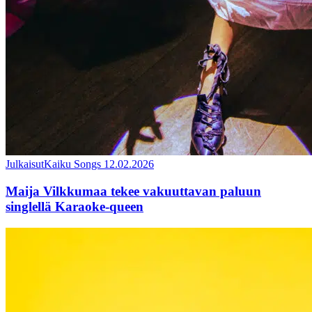
Julkaisut
Kaiku Songs
12.02.2026
Maija Vilkkumaa tekee vakuuttavan paluun
singlellä Karaoke-queen