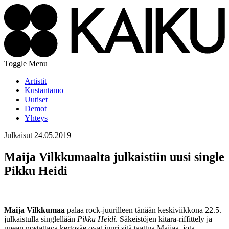
Toggle Menu
Artistit
Kustantamo
Uutiset
Demot
Yhteys
Julkaisut
24.05.2019
Maija Vilkkumaalta julkaistiin uusi single
Pikku Heidi
Maija Vilkkumaa
palaa rock-juurilleen tänään keskiviikkona 22.5.
julkaistulla singlellään
Pikku Heidi
. Säkeistöjen kitara-riffittely ja
upean nostattava kertosäe ovat juuri sitä taattua Maijaa, jota