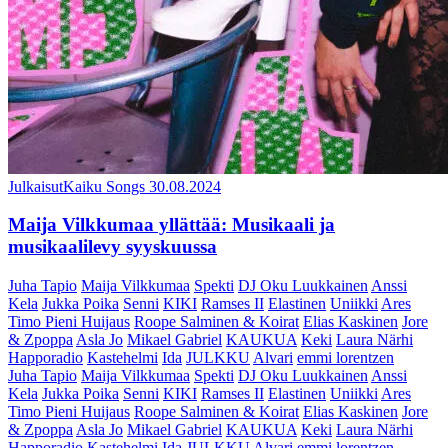
Julkaisut
Kaiku Songs
30.08.2024
Maija Vilkkumaa yllättää: Musikaali ja
musikaalilevy syyskuussa
Juha Tapio
Maija Vilkkumaa
Spekti
DJ Oku Luukkainen
Anssi
Kela
Jukka Poika
Senni
KIKI
Ramses II
Elastinen
Uniikki
Ares
Timo Pieni Huijaus
Roope Salminen & Koirat
Elias Kaskinen
Jore
& Zpoppa
Asla Jo
Mikael Gabriel
KAUKUA
Keki
Laura Närhi
Happoradio
Kastehelmi
Ida
JULKKU
Alvari
emmi lorentzen
Juha Tapio
Maija Vilkkumaa
Spekti
DJ Oku Luukkainen
Anssi
Kela
Jukka Poika
Senni
KIKI
Ramses II
Elastinen
Uniikki
Ares
Timo Pieni Huijaus
Roope Salminen & Koirat
Elias Kaskinen
Jore
& Zpoppa
Asla Jo
Mikael Gabriel
KAUKUA
Keki
Laura Närhi
Happoradio
Kastehelmi
Ida
JULKKU
Alvari
emmi lorentzen