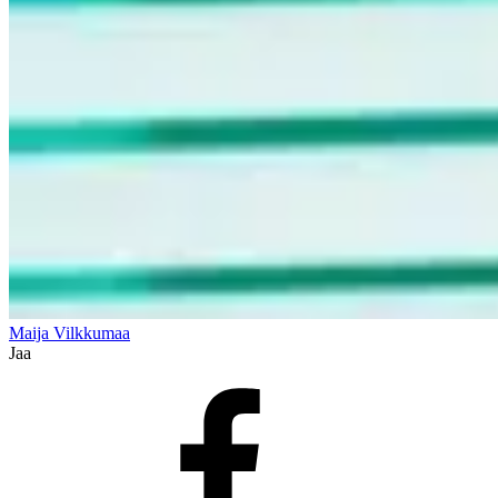
Maija Vilkkumaa
Jaa