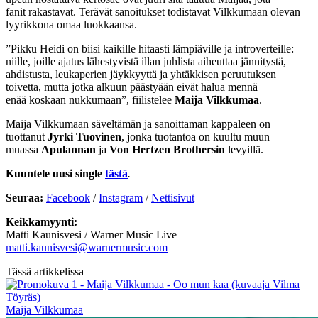
fanit rakastavat. Terävät sanoitukset todistavat Vilkkumaan olevan
lyyrikkona omaa luokkaansa.
”Pikku Heidi on biisi kaikille hitaasti lämpiäville ja introverteille:
niille, joille ajatus lähestyvistä illan juhlista aiheuttaa jännitystä,
ahdistusta, leukaperien jäykkyyttä ja yhtäkkisen peruutuksen
toivetta, mutta jotka alkuun päästyään eivät halua mennä
enää koskaan nukkumaan”, fiilistelee
Maija Vilkkumaa
.
Maija Vilkkumaan säveltämän ja sanoittaman kappaleen on
tuottanut
Jyrki Tuovinen
, jonka tuotantoa on kuultu muun
muassa
Apulannan
ja
Von Hertzen Brothersin
levyillä.
Kuuntele uusi single
tästä
.
Seuraa:
Facebook
/
Instagram
/
Nettisivut
Keikkamyynti:
Matti Kaunisvesi / Warner Music Live
matti.kaunisvesi@warnermusic.com
Tässä artikkelissa
Maija Vilkkumaa