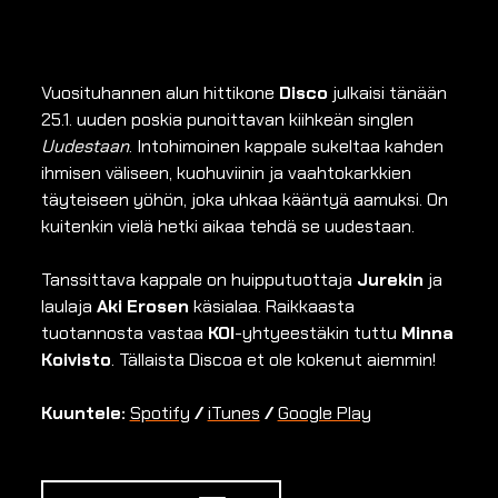
Vuosituhannen alun hittikone
Disco
julkaisi tänään
25.1. uuden poskia punoittavan kiihkeän singlen
Uudestaan
. Intohimoinen kappale sukeltaa kahden
ihmisen väliseen, kuohuviinin ja vaahtokarkkien
täyteiseen yöhön, joka uhkaa kääntyä aamuksi. On
kuitenkin vielä hetki aikaa tehdä se uudestaan.
Tanssittava kappale on huipputuottaja
Jurekin
ja
laulaja
Aki Erosen
käsialaa. Raikkaasta
tuotannosta vastaa
KOI
-yhtyeestäkin tuttu
Minna
Koivisto
. Tällaista Discoa et ole kokenut aiemmin!
Kuuntele:
Spotify
/
iTunes
/
Google Play