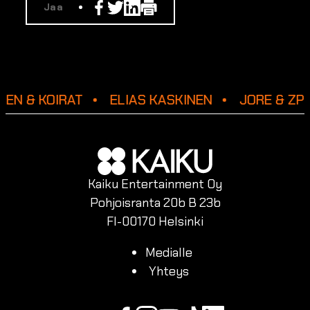
Facebook
Twitter
Linkedin
Print
Jaa
NEN & KOIRAT
ELIAS KASKINEN
JORE & ZP
Kaiku Entertainment Oy
Pohjoisranta 20b B 23b
FI-00170 Helsinki
Medialle
Yhteys