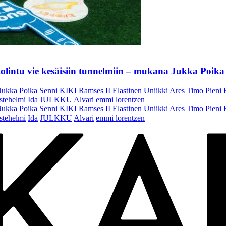
olintu vie kesäisiin tunnelmiin – mukana Jukka Poika
Jukka Poika
Senni
KIKI
Ramses II
Elastinen
Uniikki
Ares
Timo Pieni 
stehelmi
Ida
JULKKU
Alvari
emmi lorentzen
Jukka Poika
Senni
KIKI
Ramses II
Elastinen
Uniikki
Ares
Timo Pieni 
stehelmi
Ida
JULKKU
Alvari
emmi lorentzen