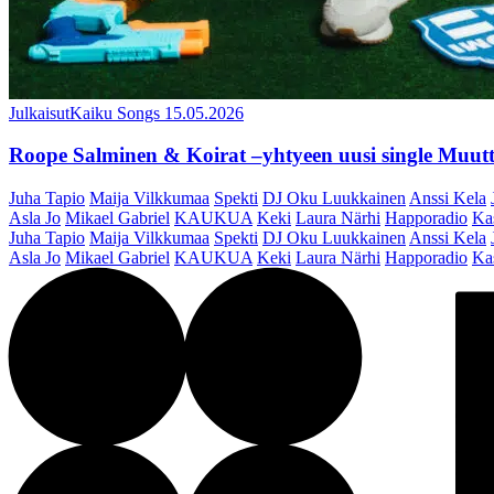
Julkaisut
Kaiku Songs
15.05.2026
Roope Salminen & Koirat –yhtyeen uusi single Muutt
Juha Tapio
Maija Vilkkumaa
Spekti
DJ Oku Luukkainen
Anssi Kela
Asla Jo
Mikael Gabriel
KAUKUA
Keki
Laura Närhi
Happoradio
Ka
Juha Tapio
Maija Vilkkumaa
Spekti
DJ Oku Luukkainen
Anssi Kela
Asla Jo
Mikael Gabriel
KAUKUA
Keki
Laura Närhi
Happoradio
Ka