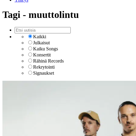
Tagi - muuttolintu
Kaikki
Julkaisut
Kaiku Songs
Konsertit
Rähinä Records
Rekrytointi
Signaukset