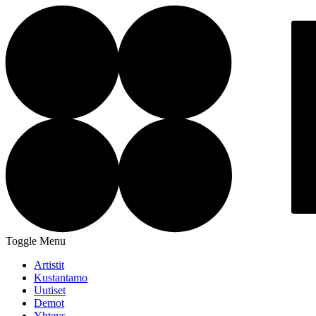
Toggle Menu
Artistit
Kustantamo
Uutiset
Demot
Yhteys