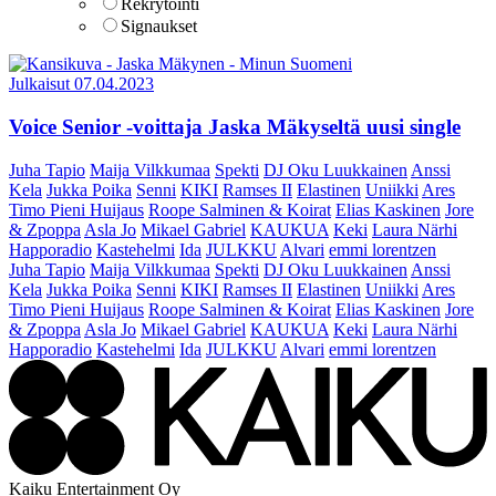
Rekrytointi
Signaukset
Julkaisut
07.04.2023
Voice Senior -voittaja Jaska Mäkyseltä uusi single
Juha Tapio
Maija Vilkkumaa
Spekti
DJ Oku Luukkainen
Anssi
Kela
Jukka Poika
Senni
KIKI
Ramses II
Elastinen
Uniikki
Ares
Timo Pieni Huijaus
Roope Salminen & Koirat
Elias Kaskinen
Jore
& Zpoppa
Asla Jo
Mikael Gabriel
KAUKUA
Keki
Laura Närhi
Happoradio
Kastehelmi
Ida
JULKKU
Alvari
emmi lorentzen
Juha Tapio
Maija Vilkkumaa
Spekti
DJ Oku Luukkainen
Anssi
Kela
Jukka Poika
Senni
KIKI
Ramses II
Elastinen
Uniikki
Ares
Timo Pieni Huijaus
Roope Salminen & Koirat
Elias Kaskinen
Jore
& Zpoppa
Asla Jo
Mikael Gabriel
KAUKUA
Keki
Laura Närhi
Happoradio
Kastehelmi
Ida
JULKKU
Alvari
emmi lorentzen
Kaiku Entertainment Oy